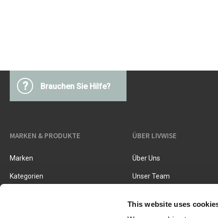
Küchegeräte
Pasta & Pizza
Messer & Zubehör
Schneiden & Reiben
Kräuter & Gewürze
Garen, Braten & Dämpfen
Sieben & Trichter
?
Brauchen Sie Hilfe?
MARKEN & PRODUKTE
ÜBER LIVWISE
Marken
Über Uns
Kategorien
Unser Team
Neue Produkte
Stellenangebote
This website uses cookie