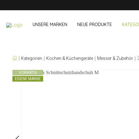
UNSERE MARKEN
NEUE PRODUKTE
KATEGO
UNSERE EIGENEN
Kategorien
Kochen & Küchengeräte
Messer & Zubehör
MARKEN
Wein & Cocktails
Unterwegs 
VORRÄTIG
EIGENE MARKE
Bar Accessoires
Snack- & Lun
Bar Accessoires
Trinken unter
Cocktail-Sets
Einkaufen
Eis und Kühler
Besteck Sets
Kühltaschen