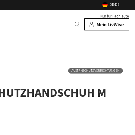
DE/DE
Nur für Fachleute
Mein LivWise
AUCH
 Tiere
AUSTRNSCHUTZVORRICHTUNGEN
e
nd Gartenfeuer
CHUTZHANDSCHUH M
nsekten