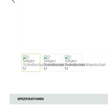
Am Tisch
Badezimme
Geschirr
Kosmetika
Servietten & Serviettenhalter
Körperflege
Kinder
Zahnpflege
Flashen, Karaffen und
Getränkespender
Servieren und Präsentieren
Besteck
Tischzubehör
Tisch Textilien
Gläser
Kochen & Küchengeräte
Barbecue
Messen & Wiegen
BBQ-Zubehör
SPEZIFIKATIONEN
Butter-Zubehör
Räucherholz
Küchentextilien
Barbecues