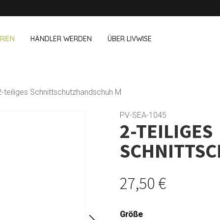
RIEN
HÄNDLER WERDEN
ÜBER LIVWISE
WIR VERKAUFEN DIESE MARKEN 
2-teiliges Schnittschutzhandschuh M
& Im Büro
Haushalt
Outdoor &
Dagelijkse Kost
PV-SEA-1045
2-TEILIGES
Pointrose
chboxen
Zubehör für Geschirrspüler
Blumentöpf
wegs
Zubehör für Haushalt
Feuerkorb u
SCHNITTS
Westmark
Reinigungsutensilien
Textilien
Vögel und I
Alle Marken anzeigen
Camping
27,50 €
Größe