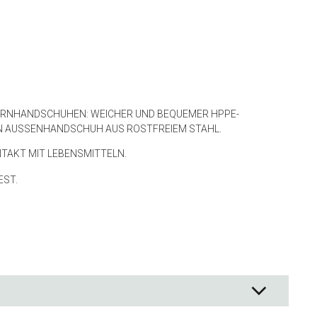
 und Backpapier
 Rührschüsseln
ör
TERNHANDSCHUHEN: WEICHER UND BEQUEMER HPPE-
men
N AUSSENHANDSCHUH AUS ROSTFREIEM STAHL.
TAKT MIT LEBENSMITTELN.
EST.
 & Aufbewahrung
on Lebensmitteln
zubehör