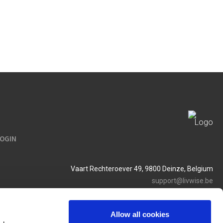
LOGIN
Vaart Rechteroever 49, 9800 Deinze, Belgium
support@livwise.be
T. +32 (0)9 385 93 24
BTW BE 0454 468 358
Allow all cookies