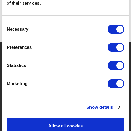
of their services.
Consent
Necessary
Selection
Preferences
?
Brauchen Sie Hilfe?
Statistics
MARKEN & PRODUKTE
ÜBER LIVWISE
Marketing
Marken
Über Uns
Show details
Kategorien
Unser Team
Neue Produkte
Stellenangebote
Allow all cookies