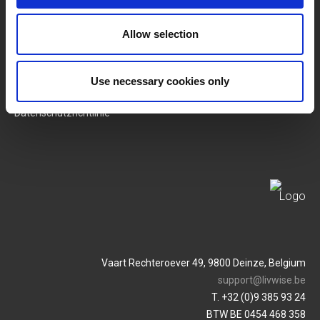
SERVICES
MY LIVWISE-PRO LOGIN
Allow selection
Allgemeine
Login
Geschäftsbedingungen
Use necessary cookies only
Service & Contact
Datenschutzrichtlinie
Vaart Rechteroever 49, 9800 Deinze, Belgium
support@livwise.be
T. +32 (0)9 385 93 24
BTW BE 0454 468 358