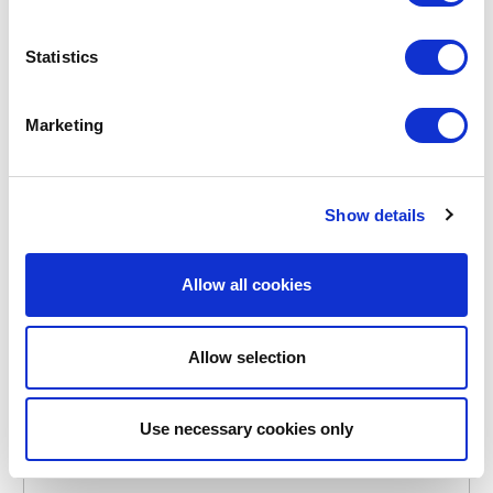
Statistics
Marketing
LURCH
84000
BAKVORMEN
FLEXISTARTER BROODVORM UIT SILICONE GROEN
Show details
21.9X13X7.2CM
€ 11,95
Allow all cookies
OP VOORRAAD
Allow selection
Use necessary cookies only