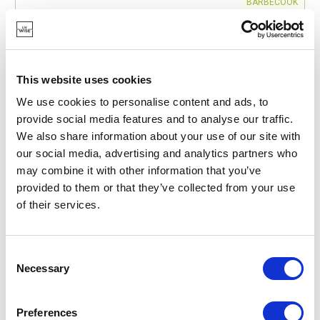
BARBECOOK
BC-ACC-7486
BARBECUEBENODIGDHEDEN
ASSCHEP
€ 19,95
This website uses cookies
We use cookies to personalise content and ads, to
provide social media features and to analyse our traffic.
OP VOORRAAD
We also share information about your use of our site with
EIGEN MERK
our social media, advertising and analytics partners who
NIEUW
may combine it with other information that you’ve
provided to them or that they’ve collected from your use
of their services.
Consent
Necessary
Selection
Preferences