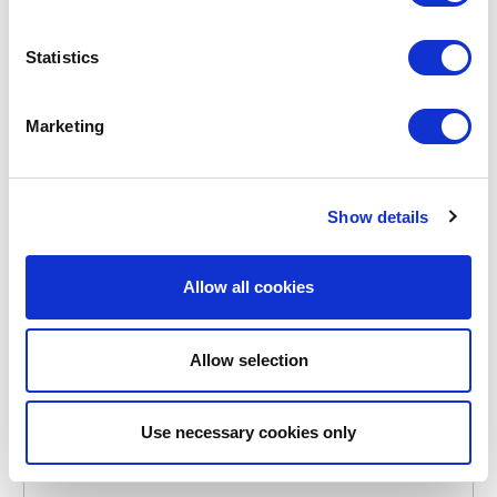
Statistics
Marketing
BARBECOOK
BC-ACC-7494
VUURSCHAAL ACCESSOIRES
BASISVOET VOOR JACK 60/75 BASIS
Show details
€ 89,95
Allow all cookies
OP VOORRAAD
NIEUW
Allow selection
Use necessary cookies only