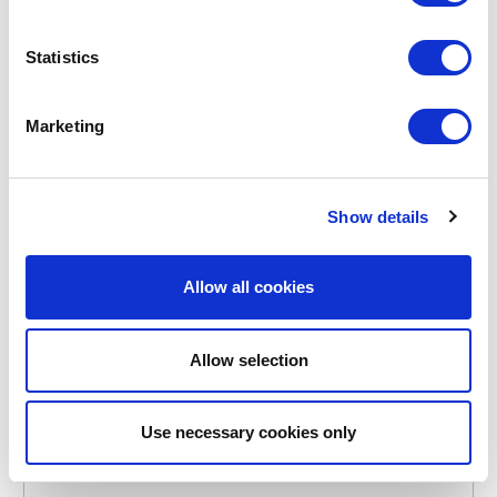
BRAADROOSTER 55X33.6CM
€ 49,95
Statistics
Marketing
OP VOORRAAD
EIGEN MERK
Show details
Allow all cookies
Allow selection
Use necessary cookies only