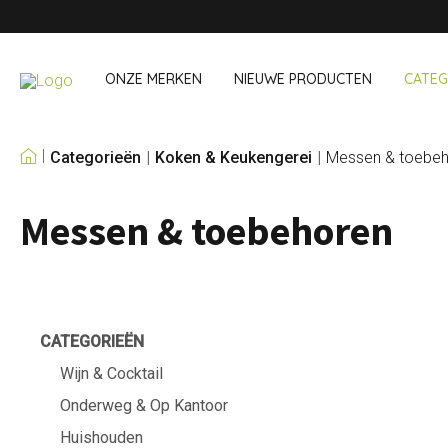
ONZE MERKEN
NIEUWE PRODUCTEN
CATEG
Categorieën
Koken & Keukengerei
Messen & toebe
ONZE EIGEN MERKEN
Messen & toebehoren
Wijn & Cocktail
Onderweg &
Baraccessoires
Snack- & Lun
Wijnaccessoires
Drinken On Th
Cocktailsets
Shopping
IJs & koelers
Besteksets
CATEGORIEËN
Koeltassen
Wijn & Cocktail
Onderweg & Op Kantoor
Huishouden