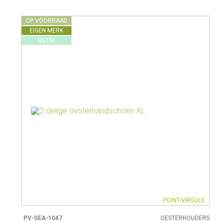
Melkkannen
Opbergers
Fluitketels
OP VOORRAAD
Isoleerkannen
EIGEN MERK
NIEUW
POINT-VIRGULE
PV-SEA-1047
OESTERHOUDERS