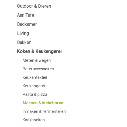
Outdoor & Dieren
Aan Tafel
Badkamer
Aan Tafel
Servies
Cosmetica
Badkamer
Servetten & servettenhouders
Lichaamsverz
Living
Kids
Tandverzorgi
Flessen, karaffen &
Haarverzorgi
Bakken
drankdispensers
Serveren & presenteren
Koken & Keukengerei
Bestek
Meten & wegen
Tafelaccessoires
Tafeltextiel
Boteraccessoires
Glazen
Keukentextiel
Keukengerei
Pasta & pizza
Messen & toebehoren
Koken & Keukengerei
Barbecue
Inmaken & fermenteren
Kookboeken
Meten & wegen
BBQ accessoir
Boteraccessoires
Rookhout