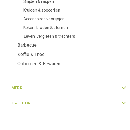
Snijden & raspen
Keukentextiel
Barbecues
Kruiden & specerijen
Keukengerei
Pasta & pizza
Accessoires voor ijsjes
Messen & toebehoren
Koken, braden & stomen
Inmaken & fermenteren
Zeven, vergieten & trechters
Kookboeken
Snijden & raspen
Barbecue
Kruiden & specerijen
Koffie & Thee
Accessoires voor ijsjes
Koken, braden & stomen
Opbergen & Bewaren
Zeven, vergieten & trechters
MERK
CATEGORIE