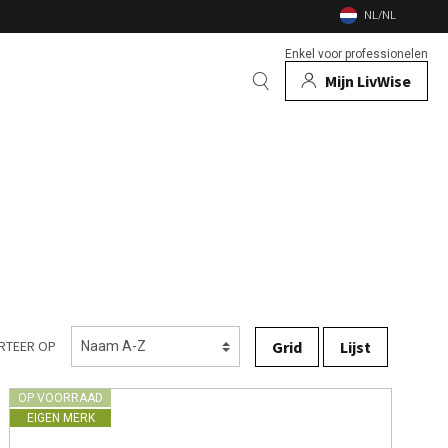
NL/NL
Enkel voor professionelen
Mijn LivWise
EN
 Dieren
Bekijk alle merken
n
en vuurschalen
nsecten
Grid
Lijst
RTEER OP
OP VOORRAAD
EIGEN MERK