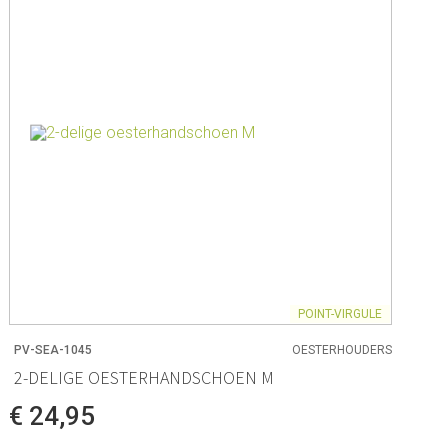
ck Co.
en
& - lepels
& bakpapier
& mengkommen
gdheden
rmen
POINT-VIRGULE
PV-SEA-1045
OESTERHOUDERS
2-DELIGE OESTERHANDSCHOEN M
 & Bewaren
€ 24,95
waren
ssoires