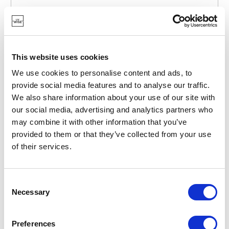
This website uses cookies
We use cookies to personalise content and ads, to
POINT-VIRGULE
provide social media features and to analyse our traffic.
We also share information about your use of our site with
PV-LIV-7340
VOEDERHUISJES VOOR VOGELS
our social media, advertising and analytics partners who
VOEDERHUISJE VOGELS UIT BAMBOEVEZEL BEIGE
may combine it with other information that you’ve
€ 19,95
provided to them or that they’ve collected from your use
of their services.
OP VOORRAAD
Consent
EIGEN MERK
Necessary
Selection
Preferences