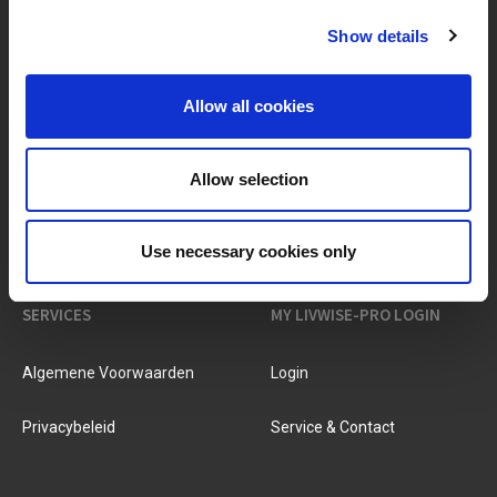
Show details
MERKEN & PRODUCTEN
OVER LIVWISE
Allow all cookies
Merken
Over Ons
Allow selection
Categorieën
Ons Team
Nieuwe Producten
Vacatures
Use necessary cookies only
SERVICES
MY LIVWISE-PRO LOGIN
Algemene Voorwaarden
Login
Privacybeleid
Service & Contact