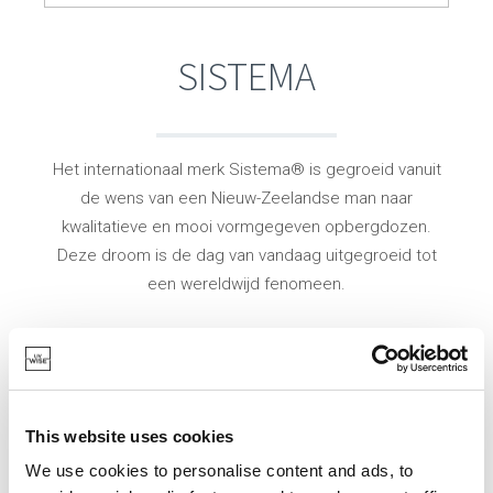
SISTEMA
Het internationaal merk Sistema® is gegroeid vanuit
de wens van een Nieuw-Zeelandse man naar
kwalitatieve en mooi vormgegeven opbergdozen.
Deze droom is de dag van vandaag uitgegroeid tot
een wereldwijd fenomeen.
De Sistema containers worden alom gebruikt en
schikken zich naar elke levensstijl: van collecties vol
kleurrijke drinkflessen, handige lunchboxen to go en
een uitgebreide microwave serie tot voorraad- en
This website uses cookies
vershouddozen.
We use cookies to personalise content and ads, to