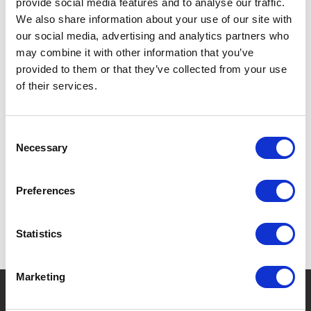
provide social media features and to analyse our traffic.
Een uitgebreid gamma herkenbaar aan de
We also share information about your use of our site with
karakteristieke Sistema® vergrendelclips, stapelbaar
our social media, advertising and analytics partners who
en van een duurzame kwaliteit.
may combine it with other information that you’ve
provided to them or that they’ve collected from your use
De hele Sistema® collectie is bovendien vaatwasser-,
of their services.
magnetron- en diepvriesbestendig en geheel BPA &
Ftalaten-vrij.
Consent
Necessary
Selection
ONTDEK HIER ALLE PRODUCTEN VAN SISTEMA
Preferences
Statistics
Marketing
?
Hebt u hulp nodig?