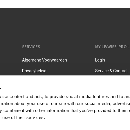
Melkkannen
Opbergers
Fluitketels
Isoleerkannen
SERVICES
MY LIVWISE-PRO 
Algemene Voorwaarden
Login
Privacybeleid
Service & Contact
s
ise content and ads, to provide social media features and to an
rmation about your use of our site with our social media, advertis
 combine it with other information that you’ve provided to them o
 use of their services.