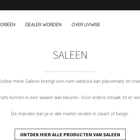
ORIEËN
DEALER WORDEN
OVER LIVWISE
SALEEN
WIJ VERKOPEN OOK DEZE MERK
 Op Kantoor
Huishouden
Outdoor &
Chroma
QDO
Duitse merk Saleen brengt een ruim aanbod aan placemats en ma
Cookut
Ravenhead
chboxen
Afwasaccessoires
Bloempotte
e Go
Huishoudaccessoires
Vuurkorven 
Cozze
Robert Welch
Schoonmaakgerei
Textile
ts komen in een waaier aan kleuren. Voor ieders smaak zit er wel
CrushGrind
Saleen
Vogels en i
Huisdieren
Dagelijkse Kost
Sistema
De manden kan je in alle maten vinden in zwart of beige.
Camping
Joie
Solo stove
Kilner
Sunartis
ONTDEK HIER ALLE PRODUCTEN VAN SALEEN
Lurch
T&G Woodware