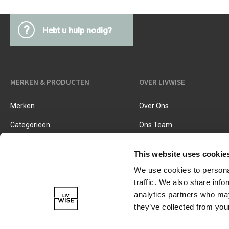
Keukentextiel
Barbecues
Keukengerei
?
Hebt u hulp nodig?
Pasta & pizza
Messen & toebehoren
Inmaken & fermenteren
Kookboeken
Snijden & raspen
MERKEN & PRODUCTEN
OVER LIVWISE
Kruiden & specerijen
Accessoires voor ijsjes
Merken
Over Ons
Koken, braden & stomen
Zeven, vergieten & trechters
Categorieën
Ons Team
Nieuwe Producten
Vacatures
This website uses cookie
We use cookies to personal
traffic. We also share info
analytics partners who may
they’ve collected from your