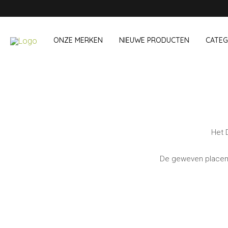
ONZE MERKEN
NIEUWE PRODUCTEN
CATEG
ONZE EIGEN MERKEN
Wijn & Cocktail
Onderweg &
Het 
Baraccessoires
Snack- & Lun
Wijnaccessoires
Drinken On Th
Cocktailsets
Shopping
De geweven placema
IJs & koelers
Besteksets
Koeltassen