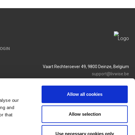
LOGIN
Vaart Rechteroever 49, 9800 Deinze, Belgium
support@livwise.be
T. +32 (0)9 385 93 24
BTW BE 0454 468 358
Allow all cookies
alyse our
ing and
Allow selection
r that
Use necessary cookies only