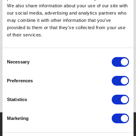
tot op vandaag alom bekende Price & Kensington.
We also share information about your use of our site with
our social media, advertising and analytics partners who
may combine it with other information that you’ve
Met hun rijke geschiedenis en liefde voor theepotten
provided to them or that they’ve collected from your use
werd Price & Kensington deel van de Rayware Group
of their services.
en floreert het nog steeds in familiebezit.
Consent
ONTDEK HIER ALLE PRODUCTEN VAN PRICE &
Necessary
Selection
KENSINGTON
Preferences
Statistics
Marketing
?
Hebt u hulp nodig?