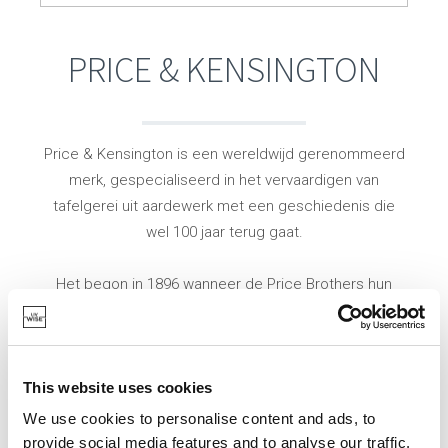
PRICE & KENSINGTON
Price & Kensington is een wereldwijd gerenommeerd
merk, gespecialiseerd in het vervaardigen van
tafelgerei uit aardewerk met een geschiedenis die
wel 100 jaar terug gaat.
Het begon in 1896 wanneer de Price Brothers hun
productie van aardewerk startten in Burslem en
onmiddellijk bekend werden om hun karakteristieke
theepotten. Door de jaren ontwikkelden de broers
This website uses cookies
een nauwe samenwerkingsband met Kensington
Potteries, een bedrijf gekend om hun originele
We use cookies to personalise content and ads, to
theepotten. De twee bedrijven vormden in 1962 het
provide social media features and to analyse our traffic.