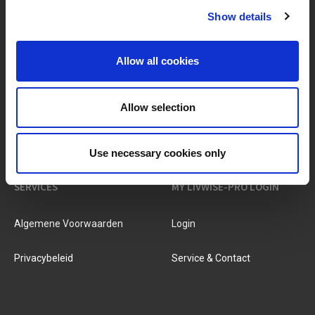
Show details
MERKEN & PRODUCTEN
OVER LIVWISE
Allow all cookies
Merken
Over Ons
Allow selection
Categorieën
Ons Team
Nieuwe Producten
Vacatures
Use necessary cookies only
SERVICES
MY LIVWISE-PRO LOGIN
Algemene Voorwaarden
Login
Privacybeleid
Service & Contact