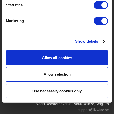
Statistics
Nieuwe Producten
Vacatures
Marketing
SERVICES
MY LIVWISE-PRO LOGIN
Algemene Voorwaarden
Login
Show details
Privacybeleid
Service & Contact
Allow all cookies
Allow selection
Use necessary cookies only
Vaart Rechteroever 49, 9800 Deinze, Belgium
support@livwise.be