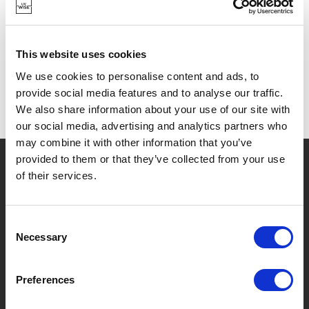
ONTDEK HIER ALLE PRODUCTEN VAN VITLAB
This website uses cookies
We use cookies to personalise content and ads, to
provide social media features and to analyse our traffic.
We also share information about your use of our site with
our social media, advertising and analytics partners who
may combine it with other information that you’ve
?
provided to them or that they’ve collected from your use
Hebt u hulp nodig?
of their services.
Consent
MERKEN & PRODUCTEN
OVER LIVWISE
Necessary
Selection
Merken
Over Ons
Preferences
Categorieën
Ons Team