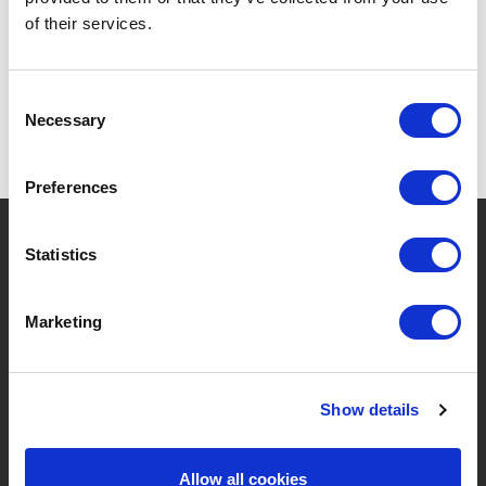
SPECIFICATIES
of their services.
Consent
Necessary
Selection
Preferences
?
Hebt u hulp nodig?
Statistics
Marketing
MERKEN & PRODUCTEN
OVER LIVWISE
Merken
Over Ons
Show details
Categorieën
Ons Team
Allow all cookies