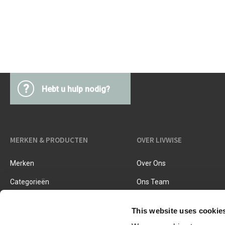
Keukentextiel
Barbecues
Keukengerei
Pasta & pizza
Messen & toebehoren
Inmaken & fermenteren
Kookboeken
Snijden & raspen
Kruiden & specerijen
?
Hebt u hulp nodig?
Accessoires voor ijsjes
Koken, braden & stomen
Zeven, vergieten & trechters
MERKEN & PRODUCTEN
OVER LIVWISE
Merken
Over Ons
Categorieën
Ons Team
Nieuwe Producten
Vacatures
This website uses cookie