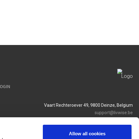
LOGIN
Vaart Rechteroever 49, 9800 Deinze, Belgium
support@livwise.be
T. +32 (0)9 385 93 24
BTW BE 0454 468 358
Allow all cookies