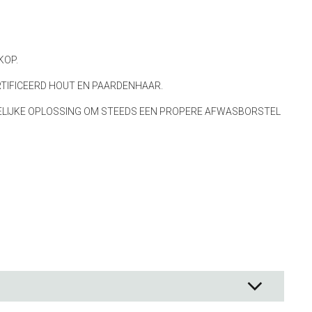
ck Co.
en
KOP.
& - lepels
TIFICEERD HOUT EN PAARDENHAAR.
& bakpapier
& mengkommen
DELIJKE OPLOSSING OM STEEDS EEN PROPERE AFWASBORSTEL
gdheden
rmen
 & Bewaren
waren
ssoires