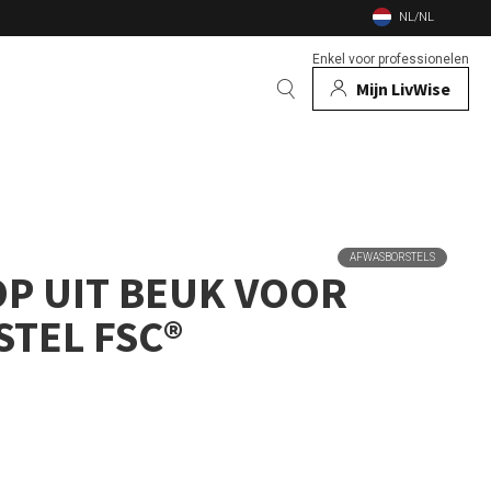
NL/NL
Enkel voor professionelen
Mijn LivWise
EN
 Dieren
AFWASBORSTELS
Bekijk alle merken
P UIT BEUK VOOR
n
en vuurschalen
TEL FSC®
nsecten