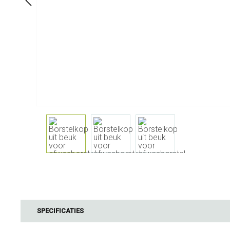
Aan Tafel
Badkamer
Servies
Cosmetica
Servetten & servettenhouders
Lichaamsverz
Kids
Tandverzorgi
Flessen, karaffen &
Haarverzorgi
drankdispensers
Serveren & presenteren
Bestek
Tafelaccessoires
Tafeltextiel
Glazen
Koken & Keukengerei
Barbecue
SPECIFICATIES
Meten & wegen
BBQ accessoir
Boteraccessoires
Rookhout