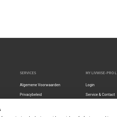
Melkkannen
Opbergers
Fluitketels
Isoleerkannen
SERVICES
MY LIVWISE-PRO 
Algemene Voorwaarden
Login
Privacybeleid
Service & Contact
s