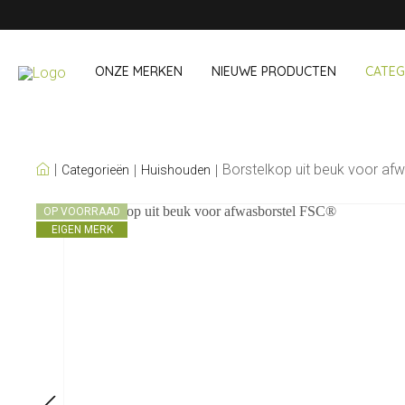
ONZE MERKEN
NIEUWE PRODUCTEN
CATEG
ONZE EIGEN MERKEN
Borstelkop uit beuk voor af
Categorieën
Huishouden
Wijn & Cocktail
Onderweg &
OP VOORRAAD
EIGEN MERK
Baraccessoires
Snack- & Lun
Wijnaccessoires
Drinken On Th
Cocktailsets
Shopping
IJs & koelers
Besteksets
Koeltassen