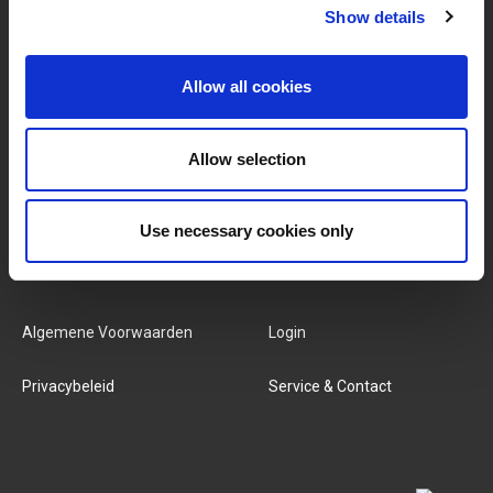
Show details
MERKEN & PRODUCTEN
OVER LIVWISE
Allow all cookies
Merken
Over Ons
Categorieën
Ons Team
Allow selection
Nieuwe Producten
Vacatures
Use necessary cookies only
SERVICES
MY LIVWISE-PRO LOGIN
Algemene Voorwaarden
Login
Privacybeleid
Service & Contact