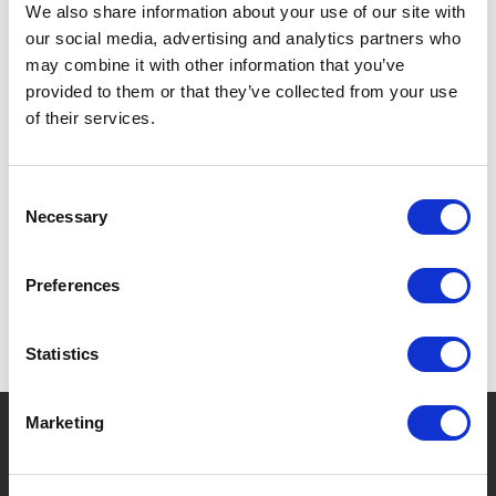
We also share information about your use of our site with
INCLUSIEF RING DIE NAADLOOS AANSLUIT OP DE
our social media, advertising and analytics partners who
KAMADO VOOR OPTIMAAL WARMTEBEHOUD EN
EFFICIËNT GAREN.
may combine it with other information that you’ve
provided to them or that they’ve collected from your use
of their services.
SPECIFICATIES
Consent
Necessary
Selection
Preferences
Statistics
Marketing
?
Hebt u hulp nodig?