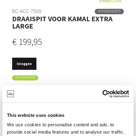
BARBECOOK
BC-ACC-7500
ROTISSERIESETS
DRAAISPIT VOOR KAMAL EXTRA
LARGE
€ 199,95
Inloggen
OP VOORRAAD
DRAAISPIT SPECIAAL ONTWORPEN VOOR KAMADO
BARBECUES MET DIAMETER 60CM.
PERFECT VOOR HET GELIJKMATIG BRADEN VAN
SAPPIGE KIPPEN EN ANDERE STUKKEN VLEES.
This website uses cookies
ELEKTRISCHE MOTOR VOOR EEN CONSTANTE
We use cookies to personalise content and ads, to
ROTATIE EN LANGDURIG GEBRUIK.
provide social media features and to analyse our traffic.