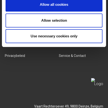
Allow all cookies
Categorieën
Ons Team
Nieuwe Producten
Vacatures
Allow selection
SERVICES
MY LIVWISE-PRO LOGIN
Use necessary cookies only
Algemene Voorwaarden
Login
Privacybeleid
Service & Contact
Vaart Rechteroever 49, 9800 Deinze, Belgium