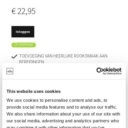
€ 22,95
Inloggen
OP VOORRAAD
TOEVOEGING VAN HEERLIJKE ROOKSMAAK AAN
BEREIDINGEN.
ALLROUNDER, IETS MEER UITGESPROKEN VAN
SMAAK, MAAR NOG STEEDS VRIJ MILD.
KAN EVENTUEEL GEMENGD WORDEN MET ANDERE
This website uses cookies
SOORTEN.
We use cookies to personalise content and ads, to
IDEAAL BIJ VLEES, GEVOGELTE, VIS, GROENTEN EN
provide social media features and to analyse our traffic.
KAAS.
We also share information about your use of our site with
our social media, advertising and analytics partners who
may combine it with other information that you’ve