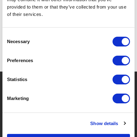
provided to them or that they’ve collected from your use
of their services.
SPECIFICATIES
Consent
Necessary
Selection
Preferences
Statistics
?
Hebt u hulp nodig?
Marketing
MERKEN & PRODUCTEN
OVER LIVWISE
Show details
Merken
Over Ons