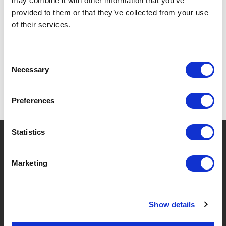
may combine it with other information that you’ve
provided to them or that they’ve collected from your use
of their services.
SPECIFICATIES
Consent
Necessary
Selection
Preferences
Statistics
?
Hebt u hulp nodig?
Marketing
MERKEN & PRODUCTEN
OVER LIVWISE
Show details
Merken
Over Ons