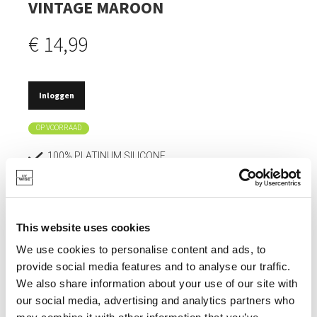
VINTAGE MAROON
€ 14,99
Inloggen
OP VOORRAAD
100% PLATINUM SILICONE.
ANTI-AANBAKLAAG.
HANDVATEN EN IJZERDRAAD VOOR EXTRA
STEVIGHEID.
This website uses cookies
TE GEBRUIKEN TUSSEN -40°C EN +230°C.
We use cookies to personalise content and ads, to
provide social media features and to analyse our traffic.
GELIJKE WARMTEVERDELING.
We also share information about your use of our site with
our social media, advertising and analytics partners who