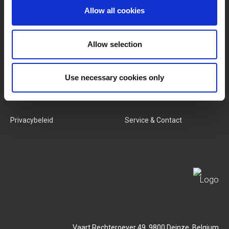
Allow all cookies
Categorieën
Ons Team
Nieuwe Producten
Vacatures
Allow selection
SERVICES
MY LIVWISE-PRO LOGIN
Use necessary cookies only
Algemene Voorwaarden
Login
Privacybeleid
Service & Contact
Vaart Rechteroever 49, 9800 Deinze, Belgium