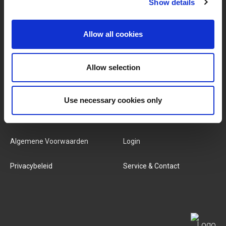
Show details
MERKEN & PRODUCTEN
OVER LIVWISE
Allow all cookies
Merken
Over Ons
Categorieën
Ons Team
Allow selection
Nieuwe Producten
Vacatures
Use necessary cookies only
SERVICES
MY LIVWISE-PRO LOGIN
Algemene Voorwaarden
Login
Privacybeleid
Service & Contact