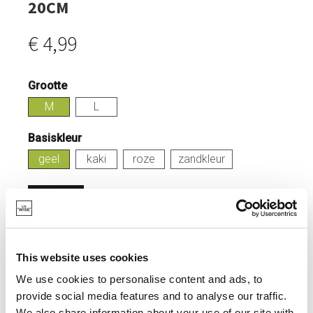
20CM
€ 4,99
Grootte
M
L
Basiskleur
geel
kaki
roze
zandkleur
Inloggen
OP VOORRAAD
This website uses cookies
GEMAAKT VAN GERECYCLEERDE PET FLESSEN.
We use cookies to personalise content and ads, to
WARMTEBESTENDIG TOT 100°.
provide social media features and to analyse our traffic.
TIJDLOOS DESIGN.
We also share information about your use of our site with