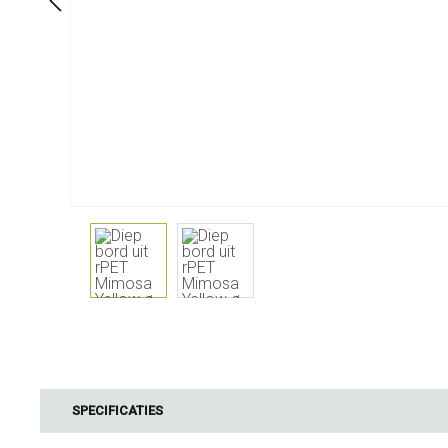
Aan Tafel
Badkamer
Servies
Cosmetica
Servetten & servettenhouders
Lichaamsverz
Kids
Tandverzorgi
Flessen, karaffen &
Haarverzorgi
drankdispensers
Serveren & presenteren
Bestek
Tafelaccessoires
Tafeltextiel
Glazen
Koken & Keukengerei
Barbecue
SPECIFICATIES
Meten & wegen
BBQ accessoir
Boteraccessoires
Rookhout