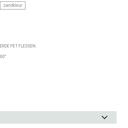
zandkleur
ck Co.
en
& - lepels
& bakpapier
& mengkommen
RDE PET FLESSEN.
gdheden
00°.
rmen
 & Bewaren
waren
ssoires