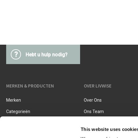
Keukentextiel
Barbecues
Keukengerei
Pasta & pizza
Messen & toebehoren
Inmaken & fermenteren
Kookboeken
Snijden & raspen
Kruiden & specerijen
?
Hebt u hulp nodig?
Accessoires voor ijsjes
Koken, braden & stomen
Zeven, vergieten & trechters
MERKEN & PRODUCTEN
OVER LIVWISE
Merken
Over Ons
Categorieën
Ons Team
Nieuwe Producten
Vacatures
This website uses cookie