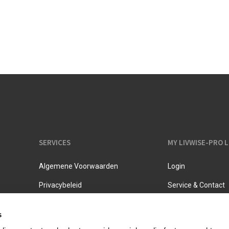
Melkkannen
Opbergers
Fluitketels
Isoleerkannen
SERVICES
MY LIVWISE-PRO 
Algemene Voorwaarden
Login
Privacybeleid
Service & Contact
s