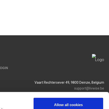
LOGIN
Vaart Rechteroever 49, 9800 Deinze, Belgium
support@livwise.be
T. +32 (0)9 385 93 24
BTW BE 0454 468 358
Allow all cookies