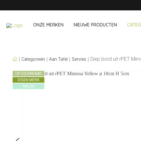
ONZE MERKEN
NIEUWE PRODUCTEN
CATEG
ONZE EIGEN MERKEN
Diep bord uit rPET Mi
Categorieën
Aan Tafel
Servies
Wijn & Cocktail
Onderweg &
OP VOORRAAD
EIGEN MERK
Baraccessoires
Snack- & Lun
NIEUW
Wijnaccessoires
Drinken On Th
Cocktailsets
Shopping
IJs & koelers
Besteksets
Koeltassen