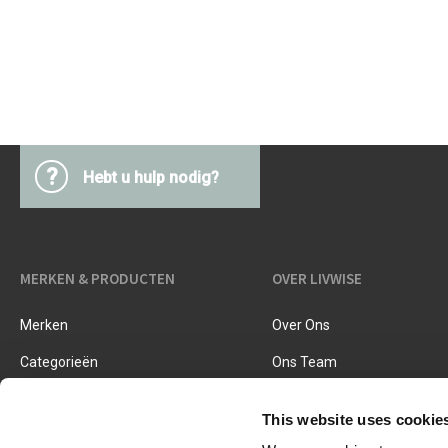
Keukentextiel
Barbecues
Keukengerei
Pasta & pizza
Messen & toebehoren
Inmaken & fermenteren
Kookboeken
Snijden & raspen
Kruiden & specerijen
?
Hebt u hulp nodig?
Accessoires voor ijsjes
Koken, braden & stomen
Zeven, vergieten & trechters
MERKEN & PRODUCTEN
OVER LIVWISE
Merken
Over Ons
Categorieën
Ons Team
Nieuwe Producten
Vacatures
This website uses cookie