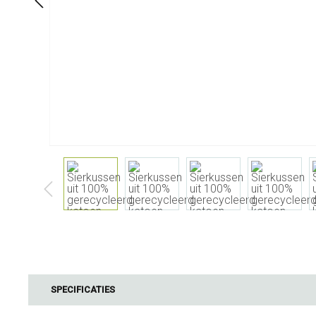
Aan Tafel
Badkamer
Servies
Cosmetica
Servetten & servettenhouders
Lichaamsverz
Kids
Tandverzorgi
Flessen, karaffen &
Haarverzorgi
drankdispensers
Serveren & presenteren
Bestek
Tafelaccessoires
Tafeltextiel
Glazen
Koken & Keukengerei
Barbecue
SPECIFICATIES
Meten & wegen
BBQ accessoir
Boteraccessoires
Rookhout