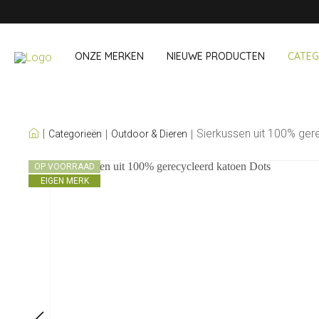
ONZE MERKEN
NIEUWE PRODUCTEN
CATEG
ONZE EIGEN MERKEN
Sierkussen uit 100% ger
Categorieën
Outdoor & Dieren
Wijn & Cocktail
Onderweg &
OP VOORRAAD
EIGEN MERK
Baraccessoires
Snack- & Lun
Wijnaccessoires
Drinken On Th
Cocktailsets
Shopping
IJs & koelers
Besteksets
Koeltassen