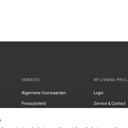
Melkkannen
Opbergers
Fluitketels
Isoleerkannen
SERVICES
MY LIVWISE-PRO 
Algemene Voorwaarden
Login
Privacybeleid
Service & Contact
s