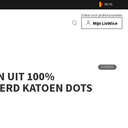
BE/NL
Enkel voor professionelen
Mijn LivWise
EN
 Dieren
KUSSENS
Bekijk alle merken
N UIT 100%
n
en vuurschalen
ERD KATOEN DOTS
nsecten