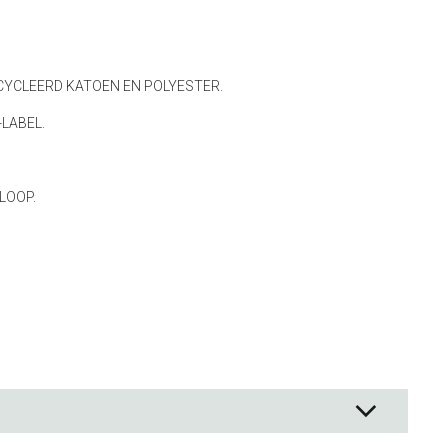
ck Co.
en
YCLEERD KATOEN EN POLYESTER.
& - lepels
LABEL.
& bakpapier
& mengkommen
gdheden
LOOP.
rmen
 & Bewaren
waren
ssoires