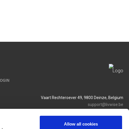
LOGIN
Vaart Rechteroever 49, 9800 Deinze, Belgium
support@livwise.be
T. +32 (0)9 385 93 24
BTW BE 0454 468 358
Allow all cookies