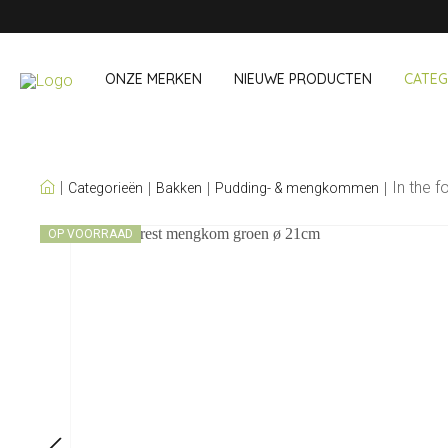
ONZE MERKEN
NIEUWE PRODUCTEN
CATEG
ONZE EIGEN MERKEN
In the 
Categorieën
Bakken
Pudding- & mengkommen
Wijn & Cocktail
Onderweg &
OP VOORRAAD
Baraccessoires
Snack- & Lun
Wijnaccessoires
Drinken On Th
Cocktailsets
Shopping
IJs & koelers
Besteksets
Koeltassen