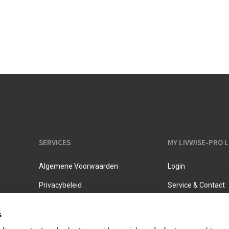
Melkkannen
Opbergers
Fluitketels
Isoleerkannen
SERVICES
MY LIVWISE-PRO 
Algemene Voorwaarden
Login
Privacybeleid
Service & Contact
s