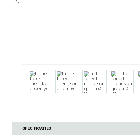
Aan Tafel
Badkamer
Servies
Cosmetica
Servetten & servettenhouders
Lichaamsverz
Kids
Tandverzorgi
Flessen, karaffen &
Haarverzorgi
drankdispensers
Serveren & presenteren
Bestek
Tafelaccessoires
Tafeltextiel
Glazen
Koken & Keukengerei
Barbecue
SPECIFICATIES
Meten & wegen
BBQ accessoir
Boteraccessoires
Rookhout