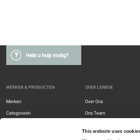
Keukentextiel
Barbecues
Keukengerei
Pasta & pizza
Messen & toebehoren
Inmaken & fermenteren
Kookboeken
Snijden & raspen
Kruiden & specerijen
?
Hebt u hulp nodig?
Accessoires voor ijsjes
Koken, braden & stomen
Zeven, vergieten & trechters
MERKEN & PRODUCTEN
OVER LIVWISE
Merken
Over Ons
Categorieën
Ons Team
Nieuwe Producten
Vacatures
This website uses cookie