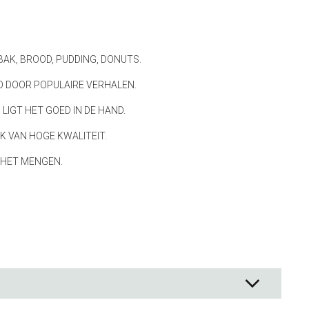
ck Co.
en
BAK, BROOD, PUDDING, DONUTS.
& - lepels
D DOOR POPULAIRE VERHALEN.
& bakpapier
& mengkommen
LIGT HET GOED IN DE HAND.
gdheden
K VAN HOGE KWALITEIT.
rmen
 HET MENGEN.
 & Bewaren
waren
ssoires