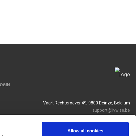
LOGIN
Vaart Rechteroever 49, 9800 Deinze, Belgium
support@livwise.be
T. +32 (0)9 385 93 24
BTW BE 0454 468 358
Allow all cookies