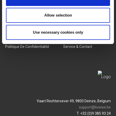
Nouveaux Produits
Offres D'emploi
Allow selection
SERVICES
MY LIVWISE-PRO LOGIN
Use necessary cookies only
Conditions Générales
Login
Politique De Confidentialité
Service & Contact
Vaart Rechteroever 49, 9800 Deinze, Belgium
support@livwise.be
T. +32 (0)9 385 93 24