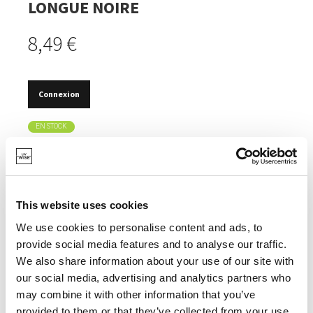
LONGUE NOIRE
8,49 €
Connexion
EN STOCK
CONVIENT POUR LE NETTOYAGE DE LA GRILLE DU
BARBECUE.
CONVIENT POUR LE NETTOYAGE DES ENDROITS
This website uses cookies
DIFFICILES D'ACCÈS.
We use cookies to personalise content and ads, to
AVEC UN MANCHE EN MATIÈRE SYNTHÉTIQUE.
provide social media features and to analyse our traffic.
We also share information about your use of our site with
our social media, advertising and analytics partners who
may combine it with other information that you’ve
provided to them or that they’ve collected from your use