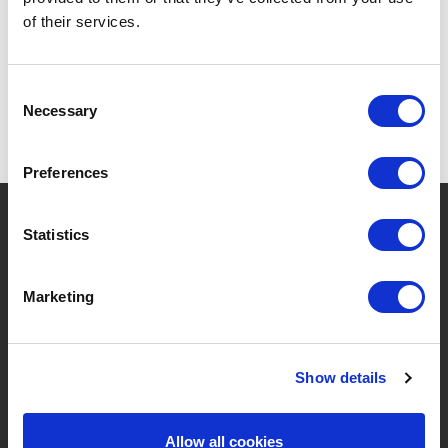
SPÉCIFICATIONS
of their services.
Consent
Necessary
Selection
Preferences
?
Besoin d'aide ?
Statistics
Marketing
MARQUES & PRODUITS
À PROPOS DE LIVWISE
Marques
À Propos De Nous
Show details
Catégories
Notre Équipe
Allow all cookies