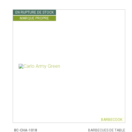
Pots à lait
Rangement
Bouilloires
EN RUPTURE DE STOCK
Pichets isothermes
MARQUE PROPRE
BARBECOOK
BC-CHA-1018
BARBECUES DE TABLE