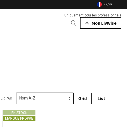
FR/FR
Uniquement pour les professionnels
Mon LivWise
S MARQUES
 & animaux
Vitlab
rs
Voir toutes les marques
feu de jardin
insectes
Grid
List
 compagnie
IER PAR
EN STOCK
MARQUE PROPRE