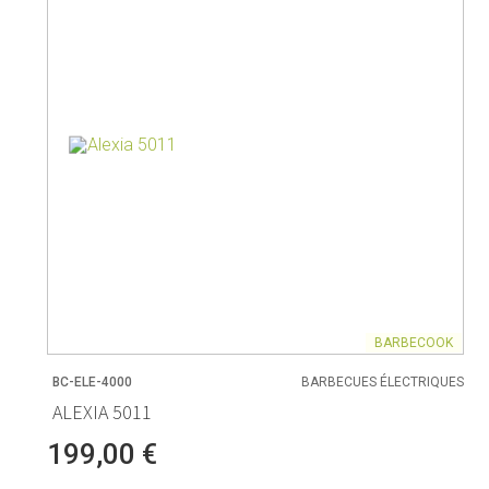
Solo stove
n
Art de vivre
Pâtisseri
Sunartis
Porte-bouteilles
Boulangerie
Tenderflame
Vases
Cuillères e
Traditional Wine Rack Co.
Accessoires
Tapis et pa
Corbeilles
Bols à mél
Typhoon
Bougies & bougeoirs
Moules à pâ
Ustensiles
Emporte-pi
BARBECOOK
BC-ELE-4000
BARBECUES ÉLECTRIQUES
ALEXIA 5011
Thé & café
Rangeme
199,00 €
BQ
Théières et accessoires
Conservatio
e
Cafetières et accessoires
Accessoire