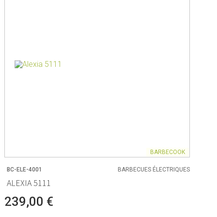
e
t tasses de mesure
pier de cuisson
anger
tisserie
èces
BARBECOOK
BC-ELE-4001
BARBECUES ÉLECTRIQUES
ALEXIA 5111
nt
239,00 €
n aliments
s rangement