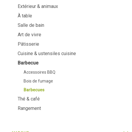
Extérieur & animaux
À table
Salle de bai
À table
Service
Cosmétiques
Salle de bain
Serviettes & porte-serviettes
Soin corps
Art de vivre
Enfants
Soin dentaire
Bouteilles, carafes et
Soin cheveux
Pâtisserie
distributeurs de boisson
Servir & présenter
Cuisine & ustensiles cuisine
Couverts
Barbecue
Accessoires de table
Textiles de table
Accessoires BBQ
Verres
Bois de fumage
Barbecues
Thé & café
Rangement
Cuisine & ustensiles
Barbecue
cuisine
Accessoires B
Mesurer & peser
Bois de fumag