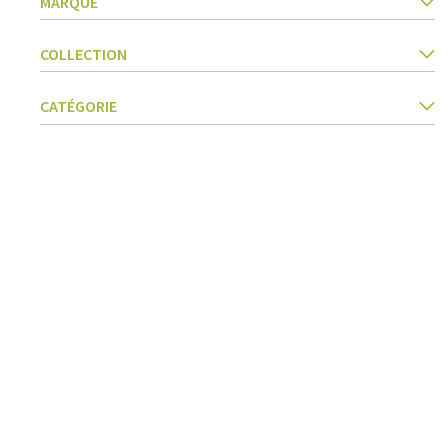
MARQUE
Accessoires beurre
Barbecues
Textiles cuisine
COLLECTION
Ustensiles cuisine
Pâtes & pizza
CATÉGORIE
Couteaux & accessoires
Conservation & fermentation
Livres de cuisine
Trancher & râper
Herbes & épices
Accessoires crème glacée
Cuisiner, rôtir & vapeur
Tamis, passoires & entonnoirs