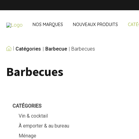
NOS MARQUES
NOUVEAUX PRODUITS
CATÉ
Catégories
Barbecue
Barbecues
NOS PROPRES
MARQUES
Barbecues
Vin & cocktail
À emporter 
Accessoires bar
Boites à lunch
Accessoires vin
Boisson noma
Sets cocktail
Courses
Glace & refroidisseurs
Couverts
CATÉGORIES
Sacs réfriger
Vin & cocktail
À emporter & au bureau
Ménage