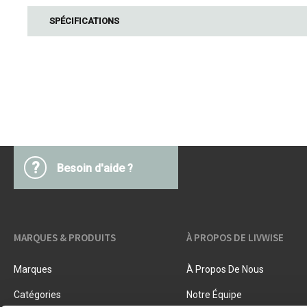
Accessoires beurre
Barbecues
SPÉCIFICATIONS
Textiles cuisine
Ustensiles cuisine
Pâtes & pizza
Couteaux & accessoires
Conservation & fermentation
Livres de cuisine
Trancher & râper
Herbes & épices
Accessoires crème glacée
Cuisiner, rôtir & vapeur
?
Besoin d'aide ?
Tamis, passoires & entonnoirs
MARQUES & PRODUITS
À PROPOS DE LIVWISE
Marques
À Propos De Nous
Catégories
Notre Équipe