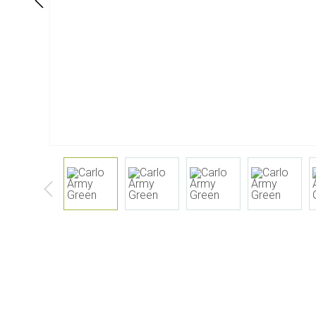
À table
Salle de bai
Service
Cosmétiques
Serviettes & porte-serviettes
Soin corps
Enfants
Soin dentaire
Bouteilles, carafes et
Soin cheveux
distributeurs de boisson
Servir & présenter
Couverts
Accessoires de table
Textiles de table
Verres
Cuisine & ustensiles
Barbecue
cuisine
Accessoires B
Mesurer & peser
Bois de fumag