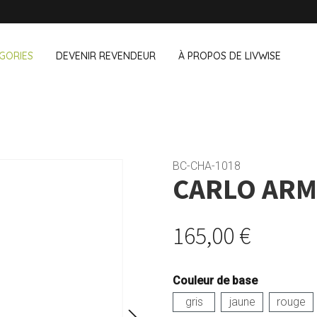
GORIES
DEVENIR REVENDEUR
À PROPOS DE LIVWISE
NOUS VENDONS ÉGALEMENT CE
& au bureau
Ménage
Extérieur
Cozze
BC-CHA-1018
CARLO ARM
Dagelijkse Kost
 & snacks
Accessoires vaisselle
Pots de fleu
de
Accessoires ménage
Braseros et 
Kilner
Ustensiles de nettoyage
Textiles
165,00 €
Lurch
Oiseaux et 
ants
Animaux de
Mason Cash
Camping
Pointrose
Couleur de base
Price & Kensington
gris
jaune
rouge
Ravenhead