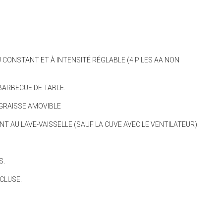
e
t tasses de mesure
 CONSTANT ET À INTENSITÉ RÉGLABLE (4 PILES AA NON
pier de cuisson
anger
tisserie
BARBECUE DE TABLE.
èces
GRAISSE AMOVIBLE
T AU LAVE-VAISSELLE (SAUF LA CUVE AVEC LE VENTILATEUR).
S.
CLUSE.
nt
n aliments
s rangement