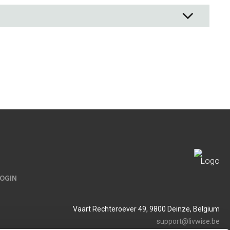
LOGIN
Vaart Rechteroever 49, 9800 Deinze, Belgium
support@livwise.be