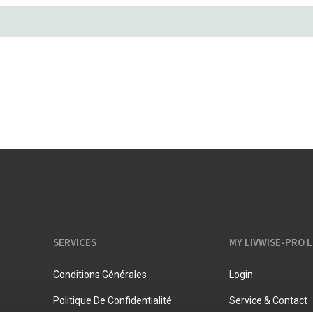
Pots à lait
Rangement
Bouilloires
Pichets isothermes
SERVICES
MY LIVWISE-PRO 
Conditions Générales
Login
Politique De Confidentialité
Service & Contact