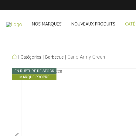
NOS MARQUES
NOUVEAUX PRODUITS
CATÉ
NOS PROPRES
Carlo Army Green
Catégories
Barbecue
MARQUES
Vin & cocktail
À emporter 
EN RUPTURE DE STOCK
MARQUE PROPRE
Accessoires bar
Boites à lunch
Accessoires vin
Boisson noma
Sets cocktail
Courses
Glace & refroidisseurs
Couverts
Sacs réfriger