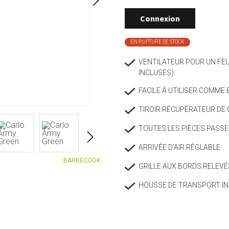
Solo stove
Connexion
n
Art de vivre
Pâtisseri
Sunartis
Porte-bouteilles
Boulangerie
EN RUPTURE DE STOCK
Tenderflame
Vases
Cuillères e
VENTILATEUR POUR UN FEU
Traditional Wine Rack Co.
Accessoires
Tapis et pa
INCLUSES).
Corbeilles
Bols à mél
Typhoon
Bougies & bougeoirs
Moules à pâ
FACILE À UTILISER COMME 
Ustensiles
Emporte-pi
TIROIR RÉCUPÉRATEUR DE 
TOUTES LES PIÈCES PASSEN
ARRIVÉE D’AIR RÉGLABLE.
BARBECOOK
GRILLE AUX BORDS RELEVÉ
HOUSSE DE TRANSPORT IN
Thé & café
Rangeme
BQ
Théières et accessoires
Conservatio
e
Cafetières et accessoires
Accessoire