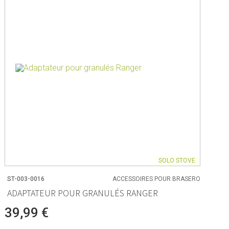
e
t tasses de mesure
pier de cuisson
anger
tisserie
èces
SOLO STOVE
ST-003-0016
ACCESSOIRES POUR BRASERO
ADAPTATEUR POUR GRANULÉS RANGER
nt
39,99 €
n aliments
s rangement