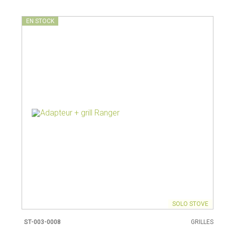
Pots à lait
Rangement
Bouilloires
EN STOCK
Pichets isothermes
SOLO STOVE
ST-003-0008
GRILLES