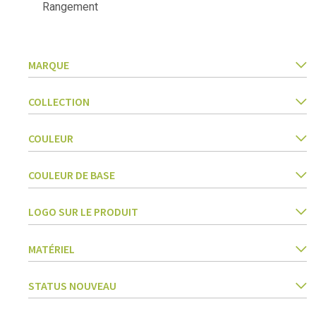
Rangement
Accessoires beurre
Barbecues
Textiles cuisine
Ustensiles cuisine
Pâtes & pizza
MARQUE
Couteaux & accessoires
Conservation & fermentation
COLLECTION
Livres de cuisine
Trancher & râper
Herbes & épices
COULEUR
Accessoires crème glacée
Cuisiner, rôtir & vapeur
COULEUR DE BASE
Tamis, passoires & entonnoirs
LOGO SUR LE PRODUIT
MATÉRIEL
STATUS NOUVEAU