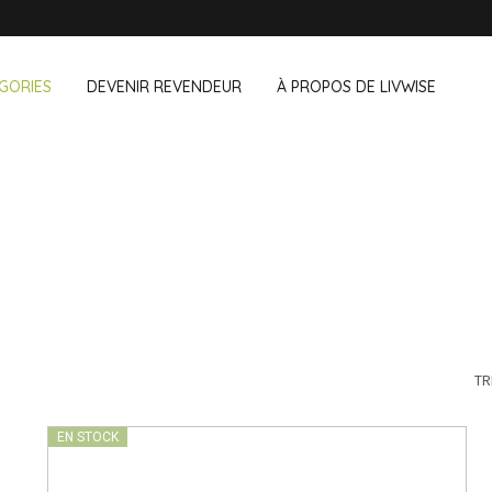
GORIES
DEVENIR REVENDEUR
À PROPOS DE LIVWISE
NOUS VENDONS ÉGALEMENT CE
& au bureau
Ménage
Extérieur
Cozze
Dagelijkse Kost
 & snacks
Accessoires vaisselle
Pots de fleu
de
Accessoires ménage
Braseros et 
Kilner
Ustensiles de nettoyage
Textiles
Lurch
Oiseaux et 
ants
Animaux de
TR
Mason Cash
Camping
Pointrose
EN STOCK
Price & Kensington
Ravenhead