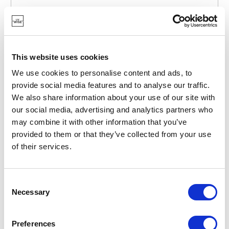
This website uses cookies
We use cookies to personalise content and ads, to
MASON CASH
provide social media features and to analyse our traffic.
RAY-2030-306
BOLS À CROQUETTES
We also share information about your use of our site with
GAMELLE CANE POUR NOURRITURE ET EAU POUR
our social media, advertising and analytics partners who
CHIENS BEIGE Ø15CM
may combine it with other information that you’ve
provided to them or that they’ve collected from your use
13,45 €
of their services.
EN STOCK
Consent
Necessary
Selection
Preferences