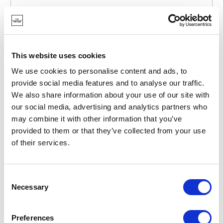
This website uses cookies
We use cookies to personalise content and ads, to
provide social media features and to analyse our traffic.
We also share information about your use of our site with
TYPHOON
our social media, advertising and analytics partners who
may combine it with other information that you’ve
TYP-1401-057
PLANCHES À DÉCOUPER ET À SERVIR
provided to them or that they’ve collected from your use
ELEMENTS PLANCHE EN BOIS D'ACACIA ET TERRAZZO
of their services.
47,95 €
Consent
Necessary
Selection
EN STOCK
DERNIÈRE CHANCE
Preferences