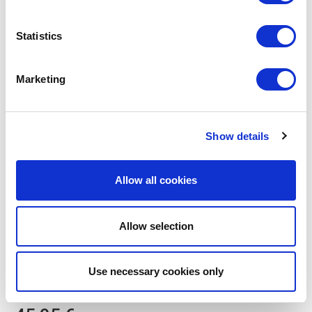
Statistics
Marketing
Show details
Allow all cookies
Allow selection
TYPHOON
TYP-1401-047
PLANCHES À DÉCOUPER ET À SERVIR
ELEMENTS PLANCHE EN BOIS D'ACACIA, MARBRE ET
Use necessary cookies only
PIERRE