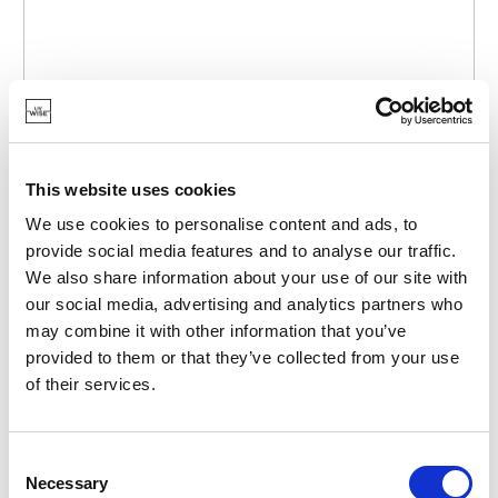
This website uses cookies
We use cookies to personalise content and ads, to
provide social media features and to analyse our traffic.
We also share information about your use of our site with
our social media, advertising and analytics partners who
may combine it with other information that you’ve
PRICE & KENSINGTON
provided to them or that they’ve collected from your use
RAY-0059-820
POTS À LAIT
of their services.
PETIT POT À LAIT EN CÉRAMIQUE DAISY 275 ML
12,45 €
Consent
Necessary
Selection