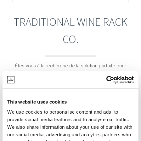
TRADITIONAL WINE RACK
CO.
Êtes-vous à la recherche de la solution parfaite pour
ranger votre vin ? Jetez un œil à la marque
traditionnelle britannique Wine Rack Co.
Grâce à leurs années d'expérience (depuis 1947),
This website uses cookies
l'équipe de designers est devenus experte dans l'art
We use cookies to personalise content and ads, to
de dessiner des porte-bouteilles.
provide social media features and to analyse our traffic.
We also share information about your use of our site with
Empilables et de différentes tailles, ils sont la solution
our social media, advertising and analytics partners who
parfaite pour décorer votre intérieur.