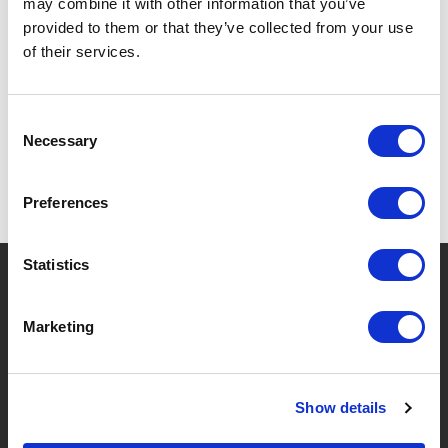
may combine it with other information that you’ve
provided to them or that they’ve collected from your use
of their services.
DÉCOUVREZ TOUS LES PRODUITS
TRADITIONAL WINE RACK CO. ICI
Consent
Necessary
Selection
Preferences
Statistics
?
Besoin d'aide ?
Marketing
MARQUES & PRODUITS
À PROPOS DE LIVWISE
Show details
Marques
À Propos De Nous