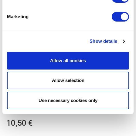
Marketing
Show details
Allow all cookies
Allow selection
POINT-VIRGULE
PV-LIV-2250
POTS POUR COSMÉTIQUE
Use necessary cookies only
SET DE 3 POTS À COSMÉTIQUES EN VERRE AMBRÉ 20,
30 & 100ML
10,50 €