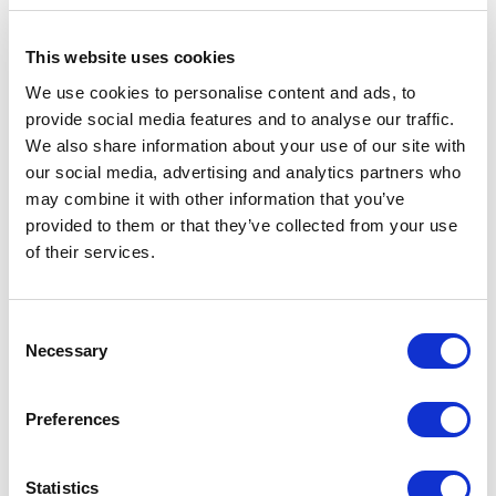
This website uses cookies
We use cookies to personalise content and ads, to
provide social media features and to analyse our traffic.
We also share information about your use of our site with
our social media, advertising and analytics partners who
POINT-VIRGULE
may combine it with other information that you’ve
PV-LIV-2240
POTS POUR COSMÉTIQUE
provided to them or that they’ve collected from your use
SET DE 2 POTS À COSMÉTIQUES 50 & 100 ML
of their services.
8,95 €
Consent
Necessary
Selection
EN RUPTURE DE STOCK
MARQUE PROPRE
Preferences
Statistics