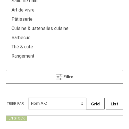
Salle de bain
Art de vivre
Pâtisserie
Cuisine & ustensiles cuisine
Barbecue
Thé & café
Rangement
Filtre
Grid
List
TRIER PAR
EN STOCK