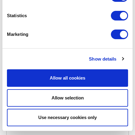
Statistics
Marketing
LURCH
270974
BOUTEILLES ISOTHERMES
BIG CUP GOBELET ISOTHERME EN INOX CRÈME 1.2L
Show details
35,95 €
Allow all cookies
EN STOCK
Allow selection
NOUVEAU
Use necessary cookies only