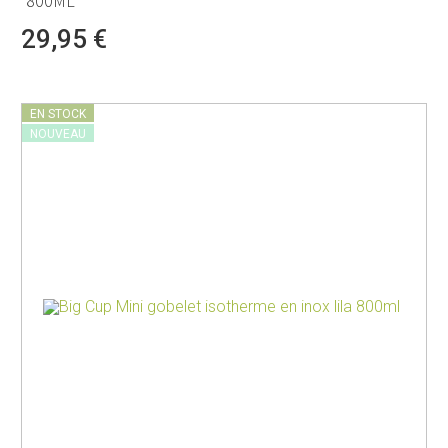
800ML
29,95 €
EN STOCK
NOUVEAU