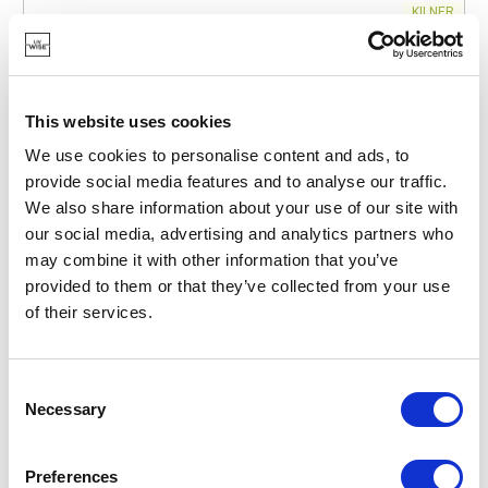
KILNER
RAY-0025-115
BEURRIERS
BEURRIER EN VERRE 200 ML
24,95 €
This website uses cookies
We use cookies to personalise content and ads, to
provide social media features and to analyse our traffic.
EN STOCK
We also share information about your use of our site with
NOUVEAU
our social media, advertising and analytics partners who
may combine it with other information that you’ve
provided to them or that they’ve collected from your use
of their services.
Consent
Necessary
Selection
Preferences