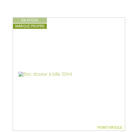
Pots à lait
Rangement
Bouilloires
Pichets isothermes
EN STOCK
MARQUE PROPRE
POINT-VIRGULE