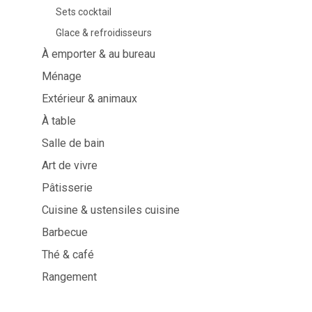
Sets cocktail
À table
Salle de bai
Glace & refroidisseurs
À emporter & au bureau
Service
Cosmétiques
Serviettes & porte-serviettes
Soin corps
Ménage
Enfants
Soin dentaire
Extérieur & animaux
Bouteilles, carafes et
Soin cheveux
distributeurs de boisson
À table
Servir & présenter
Couverts
Salle de bain
Accessoires de table
Art de vivre
Textiles de table
Verres
Pâtisserie
Cuisine & ustensiles cuisine
Barbecue
Thé & café
Cuisine & ustensiles
Barbecue
Rangement
cuisine
Accessoires B
Mesurer & peser
Bois de fumag