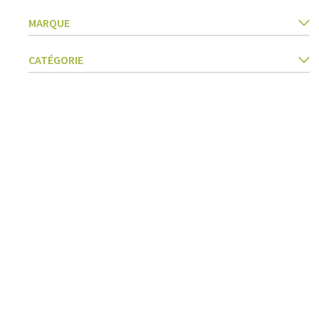
Accessoires beurre
Barbecues
MARQUE
Textiles cuisine
Ustensiles cuisine
CATÉGORIE
Pâtes & pizza
Couteaux & accessoires
Conservation & fermentation
Livres de cuisine
Trancher & râper
Herbes & épices
Accessoires crème glacée
Cuisiner, rôtir & vapeur
Tamis, passoires & entonnoirs