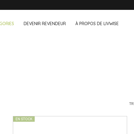
GORIES
DEVENIR REVENDEUR
À PROPOS DE LIVWISE
NOUS VENDONS ÉGALEMENT CE
& au bureau
Ménage
Extérieur
Cozze
Dagelijkse Kost
 & snacks
Accessoires vaisselle
Pots de fleu
de
Accessoires ménage
Braseros et 
Kilner
Ustensiles de nettoyage
Textiles
Lurch
Oiseaux et 
ants
Animaux de
TR
Mason Cash
Camping
Pointrose
EN STOCK
Price & Kensington
Ravenhead