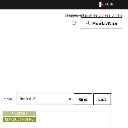
FR/FR
Uniquement pour les professionnels
Mon LivWise
S MARQUES
 & animaux
Vitlab
rs
Voir toutes les marques
feu de jardin
insectes
Grid
List
 compagnie
IER PAR
EN STOCK
MARQUE PROPRE