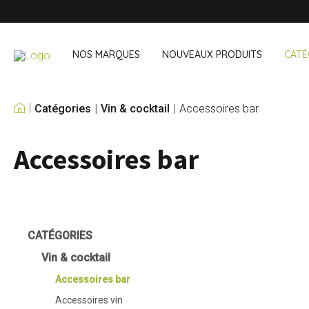
NOS MARQUES
NOUVEAUX PRODUITS
CATÉ
Catégories
Vin & cocktail
Accessoires bar
NOS PROPRES
MARQUES
Accessoires bar
Vin & cocktail
À emporter 
Accessoires bar
Boites à lunch
Accessoires vin
Boisson noma
Sets cocktail
Courses
Glace & refroidisseurs
Couverts
CATÉGORIES
Sacs réfriger
Vin & cocktail
Accessoires bar
Accessoires vin