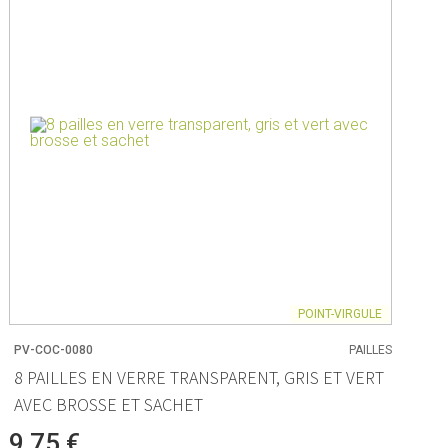
e
t tasses de mesure
pier de cuisson
anger
tisserie
èces
POINT-VIRGULE
PV-COC-0080
PAILLES
8 PAILLES EN VERRE TRANSPARENT, GRIS ET VERT
nt
AVEC BROSSE ET SACHET
n aliments
9,75 €
s rangement