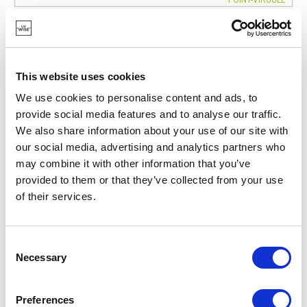
PV-CLE-8280
BROSSES À VAISSELLE
BROSSE À VAISSELLE EN HÊTRE TAUPE FSC®
9,95 €
This website uses cookies
We use cookies to personalise content and ads, to
provide social media features and to analyse our traffic.
EN STOCK
We also share information about your use of our site with
MARQUE PROPRE
our social media, advertising and analytics partners who
may combine it with other information that you’ve
provided to them or that they’ve collected from your use
of their services.
Consent
Necessary
Selection
Preferences