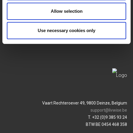
SERVICES
MY LIVWISE-PRO LOGIN
Allow selection
Conditions Générales
Login
Use necessary cookies only
Politique De Confidentialité
Service & Contact
Vaart Rechteroever 49, 9800 Deinze, Belgium
support@livwise.be
T. +32 (0)9 385 93 24
BTW BE 0454 468 358