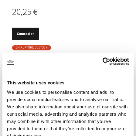
20,25 €
Connexion
EN RUPTURE DE STOCK
BON POUR LA NATURE.
FABRIQUÉ EN BAMBOU, UNE RESSOURCE NATURELLE
INÉPUISABLE.
This website uses cookies
FABRIQUÉ EN MATIÈRE SYNTHÉTIQUE RECYCLÉE.
We use cookies to personalise content and ads, to
provide social media features and to analyse our traffic.
We also share information about your use of our site with
our social media, advertising and analytics partners who
may combine it with other information that you’ve
SPÉCIFICATIONS
provided to them or that they’ve collected from your use
of their services.