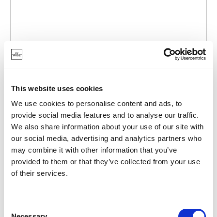
This website uses cookies
We use cookies to personalise content and ads, to
provide social media features and to analyse our traffic.
We also share information about your use of our site with
our social media, advertising and analytics partners who
POINT-VIRGULE
may combine it with other information that you’ve
provided to them or that they’ve collected from your use
PV-LIV-2221
BOUTEILLES À POMPE
of their services.
BOSTON BOUTEILLE EN VERRE AVEC POMPE AMBRÉ
HAND SOAP 250ML
5,75 €
Consent
Necessary