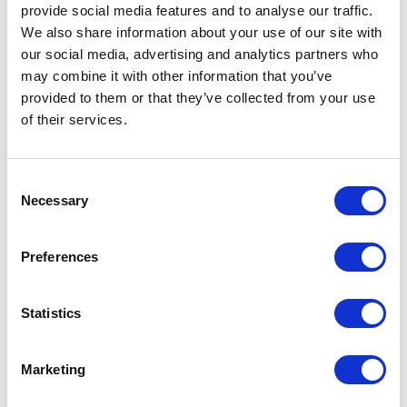
provide social media features and to analyse our traffic.
We also share information about your use of our site with
our social media, advertising and analytics partners who
may combine it with other information that you’ve
provided to them or that they’ve collected from your use
of their services.
Consent
Necessary
Selection
Preferences
POINT-VIRGULE
PV-COC-9995
SETS À COCKTAIL
Statistics
SET COCKTAIL 4 PCS OR: CUILLÈRE - MESUREUR -
PILON - SHAKER
Marketing
49,95 €