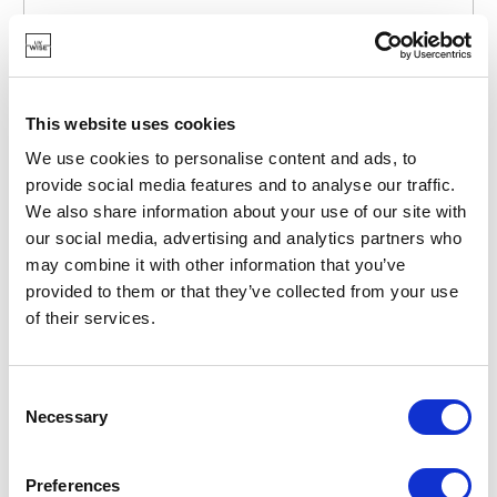
POINT-VIRGULE
PV-MOM-1742
ASSIETTES
ASSIETTE CREUSE EN PORCELAINE BY ALAIN
This website uses cookies
MONNENS 8X10X4.5CM
We use cookies to personalise content and ads, to
provide social media features and to analyse our traffic.
4,25 €
We also share information about your use of our site with
our social media, advertising and analytics partners who
may combine it with other information that you’ve
EN STOCK
provided to them or that they’ve collected from your use
MARQUE PROPRE
of their services.
NOUVEAU
Consent
Necessary
Selection
Preferences