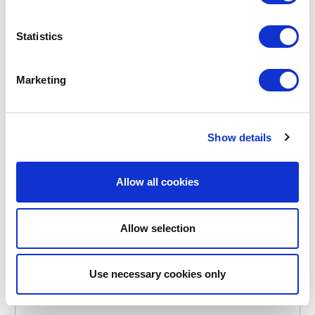
Statistics
Marketing
POINT-VIRGULE
Show details
PV-RPT-1126
ASSIETTES
ASSIETTE CREUSE EN RPET DUSTY PINK Ø 18CM H
Allow all cookies
5CM
4,99 €
Allow selection
Use necessary cookies only
EN STOCK
MARQUE PROPRE