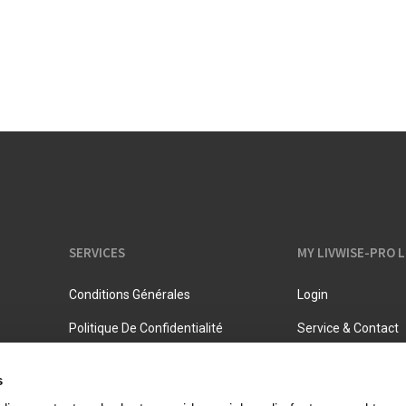
Pots à lait
Rangement
Bouilloires
Pichets isothermes
SERVICES
MY LIVWISE-PRO 
Conditions Générales
Login
Politique De Confidentialité
Service & Contact
s