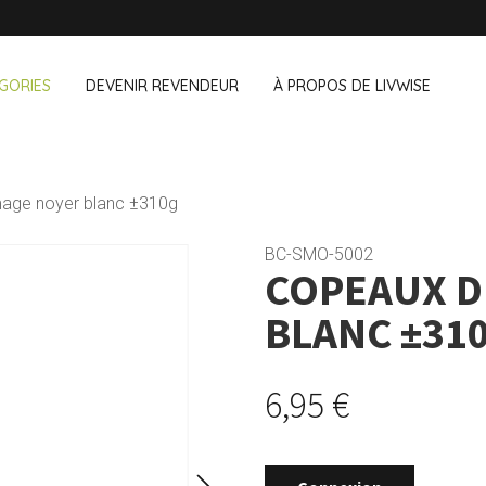
GORIES
DEVENIR REVENDEUR
À PROPOS DE LIVWISE
NOUS VENDONS ÉGALEMENT CE
age noyer blanc ±310g
& au bureau
Ménage
Extérieur
Cozze
BC-SMO-5002
COPEAUX D
Dagelijkse Kost
 & snacks
Accessoires vaisselle
Pots de fleu
de
Accessoires ménage
Braseros et 
BLANC ±31
Kilner
Ustensiles de nettoyage
Textiles
Lurch
Oiseaux et 
ants
Animaux de
Mason Cash
6,95 €
Camping
Pointrose
Price & Kensington
Ravenhead