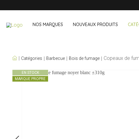
NOS MARQUES
NOUVEAUX PRODUITS
CATÉ
NOS PROPRES
Copeaux de fum
Catégories
Barbecue
Bois de fumage
MARQUES
Vin & cocktail
À emporter 
EN STOCK
MARQUE PROPRE
Accessoires bar
Boites à lunch
Accessoires vin
Boisson noma
Sets cocktail
Courses
Glace & refroidisseurs
Couverts
Sacs réfriger