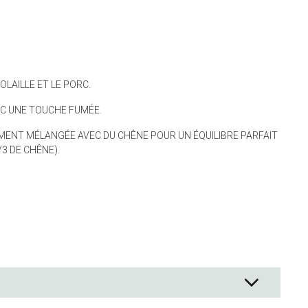
e
t tasses de mesure
VOLAILLE ET LE PORC.
pier de cuisson
anger
C UNE TOUCHE FUMÉE.
tisserie
MENT MÉLANGÉE AVEC DU CHÊNE POUR UN ÉQUILIBRE PARFAIT
èces
/3 DE CHÊNE).
nt
n aliments
s rangement