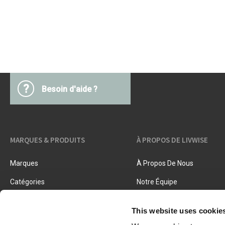
Accessoires beurre
Barbecues
Textiles cuisine
Ustensiles cuisine
Pâtes & pizza
Couteaux & accessoires
Conservation & fermentation
Livres de cuisine
Trancher & râper
?
Besoin d'aide ?
Herbes & épices
Accessoires crème glacée
Cuisiner, rôtir & vapeur
Tamis, passoires & entonnoirs
MARQUES & PRODUITS
À PROPOS DE LIVWISE
Marques
À Propos De Nous
Catégories
Notre Équipe
Nouveaux Produits
Offres D'emploi
This website uses cookie