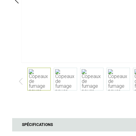
À table
Salle de bai
Service
Cosmétiques
Serviettes & porte-serviettes
Soin corps
Enfants
Soin dentaire
Bouteilles, carafes et
Soin cheveux
distributeurs de boisson
Servir & présenter
Couverts
Accessoires de table
Textiles de table
Verres
Cuisine & ustensiles
Barbecue
cuisine
SPÉCIFICATIONS
Accessoires B
Mesurer & peser
Bois de fuma