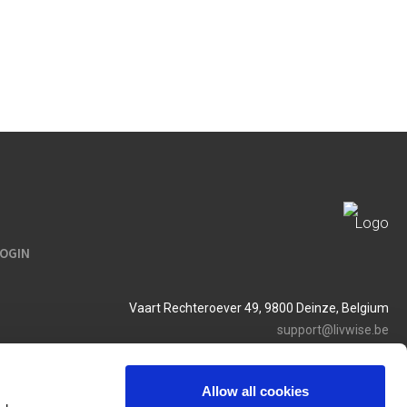
LOGIN
Vaart Rechteroever 49, 9800 Deinze, Belgium
support@livwise.be
T. +32 (0)9 385 93 24
BTW BE 0454 468 358
Allow all cookies