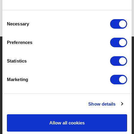
Consent
Necessary
Selection
Preferences
?
Besoin d'aide ?
Statistics
MARQUES & PRODUITS
À PROPOS DE LIVWISE
Marketing
Marques
À Propos De Nous
Show details
Catégories
Notre Équipe
Nouveaux Produits
Offres D'emploi
Allow all cookies