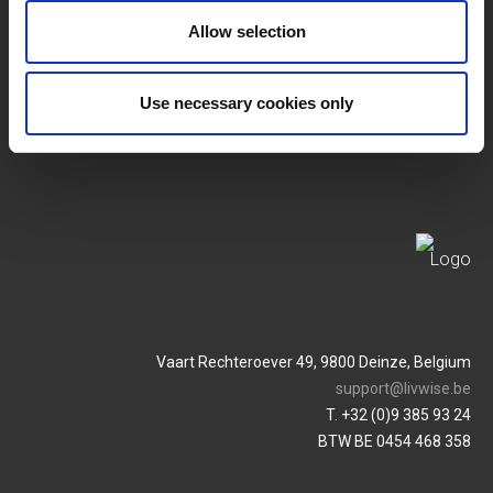
SERVICES
MY LIVWISE-PRO LOGIN
Allow selection
Conditions Générales
Login
Use necessary cookies only
Politique De Confidentialité
Service & Contact
Vaart Rechteroever 49, 9800 Deinze, Belgium
support@livwise.be
T. +32 (0)9 385 93 24
BTW BE 0454 468 358