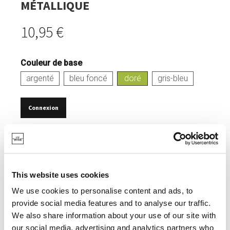
MÉTALLIQUE
10,95 €
Couleur de base
argenté
bleu foncé
doré
gris-bleu
Connexion
EN STOCK
POUR SERVIR DES SNACKS, BISCUITS APÉROS...
100% ÉCOLOGIQUE.
This website uses cookies
DESIGN ETHNIQUE ET SURPRENANT.
We use cookies to personalise content and ads, to
provide social media features and to analyse our traffic.
POSSIBILITÉ DE FAIRE UN MIX & MATCH AVEC LES
We also share information about your use of our site with
AUTRES BOLS.
our social media, advertising and analytics partners who