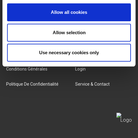
Marques
À Propos De Nous
Allow all cookies
Catégories
Notre Équipe
Allow selection
Nouveaux Produits
Offres D'emploi
SERVICES
Use necessary cookies only
MY LIVWISE-PRO LOGIN
Conditions Générales
Login
Politique De Confidentialité
Service & Contact