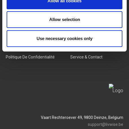
Allow all cookies
Nouveaux Produits
Offres D'emploi
Allow selection
SERVICES
MY LIVWISE-PRO LOGIN
Use necessary cookies only
Conditions Générales
Login
Politique De Confidentialité
Service & Contact
Vaart Rechteroever 49, 9800 Deinze, Belgium
support@livwise.be