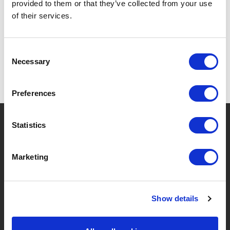
provided to them or that they’ve collected from your use
SPÉCIFICATIONS
of their services.
Consent
Necessary
Selection
Preferences
?
Besoin d'aide ?
Statistics
Marketing
MARQUES & PRODUITS
À PROPOS DE LIVWISE
Show details
Marques
À Propos De Nous
Catégories
Notre Équipe