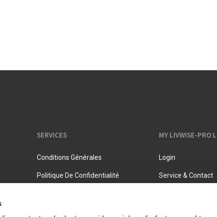
Pots à lait
Rangement
Bouilloires
Pichets isothermes
SERVICES
MY LIVWISE-PRO 
Conditions Générales
Login
Politique De Confidentialité
Service & Contact
s