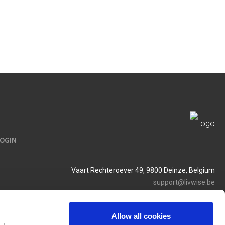
LOGIN
Vaart Rechteroever 49, 9800 Deinze, Belgium
support@livwise.be
T. +32 (0)9 385 93 24
BTW BE 0454 468 358
Allow all cookies