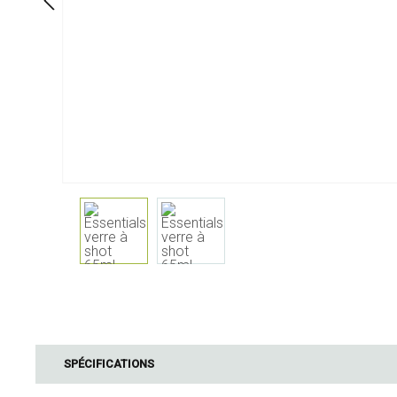
À table
Salle de bai
Service
Cosmétiques
Serviettes & porte-serviettes
Soin corps
Enfants
Soin dentaire
Bouteilles, carafes et
Soin cheveux
distributeurs de boisson
Servir & présenter
Couverts
Accessoires de table
Textiles de table
Verres
Cuisine & ustensiles
Barbecue
cuisine
SPÉCIFICATIONS
Accessoires B
Mesurer & peser
Bois de fumag