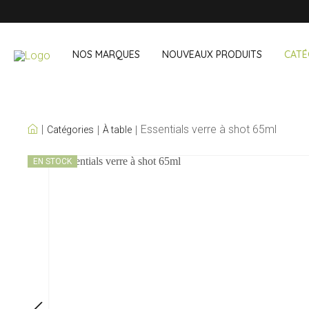
NOS MARQUES
NOUVEAUX PRODUITS
CATÉ
NOS PROPRES
Essentials verre à shot 65ml
Catégories
À table
MARQUES
Vin & cocktail
À emporter 
EN STOCK
Accessoires bar
Boites à lunch
Accessoires vin
Boisson noma
Sets cocktail
Courses
Glace & refroidisseurs
Couverts
Sacs réfriger