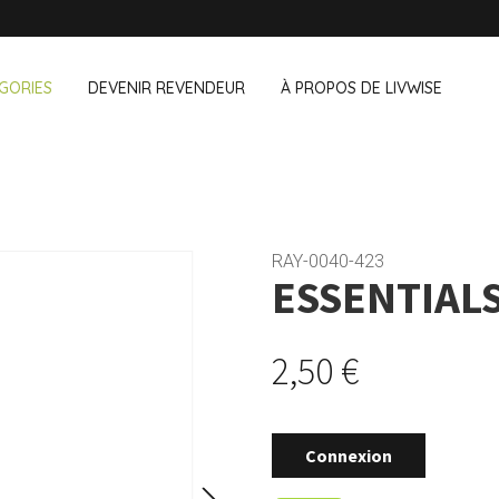
GORIES
DEVENIR REVENDEUR
À PROPOS DE LIVWISE
NOUS VENDONS ÉGALEMENT CE
& au bureau
Ménage
Extérieur
Cozze
RAY-0040-423
ESSENTIALS
Dagelijkse Kost
 & snacks
Accessoires vaisselle
Pots de fleu
de
Accessoires ménage
Braseros et 
Kilner
Ustensiles de nettoyage
Textiles
2,50 €
Lurch
Oiseaux et 
ants
Animaux de
Mason Cash
Camping
Pointrose
Connexion
Price & Kensington
Ravenhead