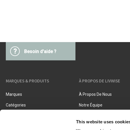
Accessoires beurre
Barbecues
Textiles cuisine
Ustensiles cuisine
Pâtes & pizza
Couteaux & accessoires
Conservation & fermentation
Livres de cuisine
Trancher & râper
?
Besoin d'aide ?
Herbes & épices
Accessoires crème glacée
Cuisiner, rôtir & vapeur
Tamis, passoires & entonnoirs
MARQUES & PRODUITS
À PROPOS DE LIVWISE
Marques
À Propos De Nous
Catégories
Notre Équipe
Nouveaux Produits
Offres D'emploi
This website uses cookie