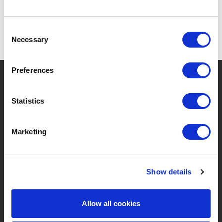
Consent
Necessary
Selection
Preferences
?
Besoin d'aide ?
Statistics
MARQUES & PRODUITS
À PROPOS DE LIVWISE
Marketing
Marques
À Propos De Nous
Show details
Catégories
Notre Équipe
Nouveaux Produits
Offres D'emploi
Allow all cookies