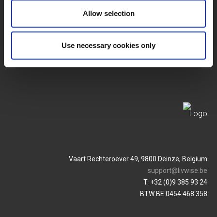
SERVICES
MY LIVWISE-PRO LOGIN
Allow selection
Conditions Générales
Login
Use necessary cookies only
Politique De Confidentialité
Service & Contact
Vaart Rechteroever 49, 9800 Deinze, Belgium
support@livwise.be
T. +32 (0)9 385 93 24
BTW BE 0454 468 358