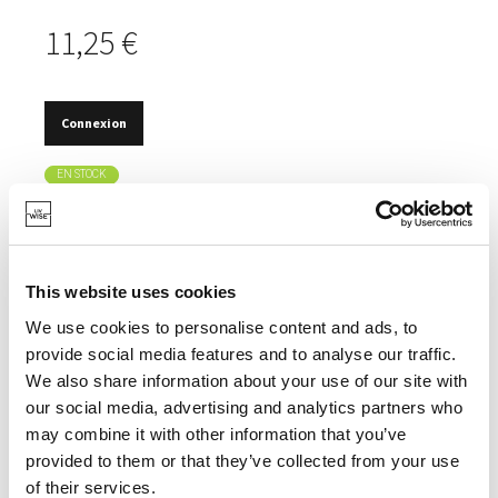
11,25 €
Connexion
EN STOCK
IDÉAL POUR BOIRE DE L'EAU, DES COCKTAILS, ETC.
DESIGN GAUFRÉ ÉLÉGANT ET SOPHISTIQUÉ.
This website uses cookies
10% DE VERRE RECYCLÉ.
We use cookies to personalise content and ads, to
provide social media features and to analyse our traffic.
We also share information about your use of our site with
our social media, advertising and analytics partners who
SPÉCIFICATIONS
may combine it with other information that you’ve
provided to them or that they’ve collected from your use
of their services.