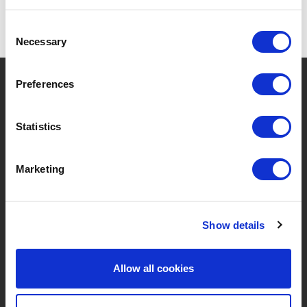
Consent
Necessary
Selection
?
Besoin d'aide ?
Preferences
Statistics
MARQUES & PRODUITS
À PROPOS DE LIVWISE
Marketing
Marques
À Propos De Nous
Catégories
Notre Équipe
Show details
Nouveaux Produits
Offres D'emploi
Allow all cookies
SERVICES
MY LIVWISE-PRO LOGIN