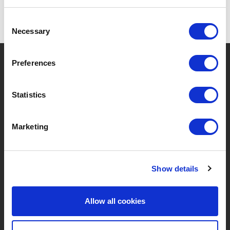
Consent
Necessary
Selection
?
Besoin d'aide ?
Preferences
Statistics
MARQUES & PRODUITS
À PROPOS DE LIVWISE
Marketing
Marques
À Propos De Nous
Catégories
Notre Équipe
Show details
Nouveaux Produits
Offres D'emploi
Allow all cookies
SERVICES
MY LIVWISE-PRO LOGIN