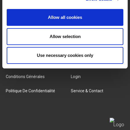
MARQUES & PRODUITS
À PROPOS DE LIVWISE
Marques
À Propos De Nous
Allow all cookies
Catégories
Notre Équipe
Allow selection
Nouveaux Produits
Offres D'emploi
Use necessary cookies only
SERVICES
MY LIVWISE-PRO LOGIN
Conditions Générales
Login
Politique De Confidentialité
Service & Contact