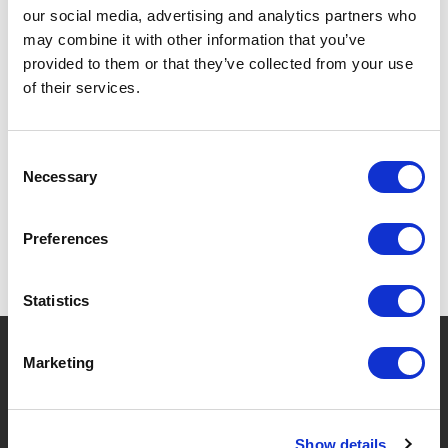
our social media, advertising and analytics partners who
AU MOINS 8 HEURES.
may combine it with other information that you’ve
provided to them or that they’ve collected from your use
of their services.
SPÉCIFICATIONS
Consent
Necessary
Selection
Preferences
Statistics
?
Besoin d'aide ?
Marketing
Show details