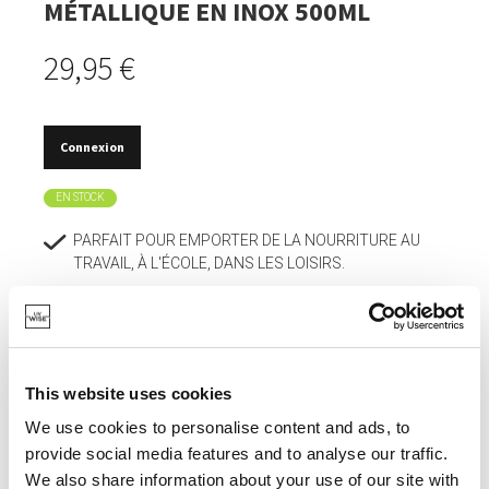
MÉTALLIQUE EN INOX 500ML
29,95 €
Connexion
EN STOCK
PARFAIT POUR EMPORTER DE LA NOURRITURE AU
TRAVAIL, À L'ÉCOLE, DANS LES LOISIRS.
PAROI INTÉRIEURE LISSE POUR UN NETTOYAGE
FACILE.
OUVERTURE EXTRA-LARGE PERMETTANT DE
MANGER DIRECTEMENT DANS L'ISOPOT.
This website uses cookies
AVEC PORTE-COUVERTS.
We use cookies to personalise content and ads, to
provide social media features and to analyse our traffic.
L'ISOLATION THERMIQUE À DOUBLE PAROI
We also share information about your use of our site with
MAINTIENT LE CONTENU CHAUD OU FROID PENDANT