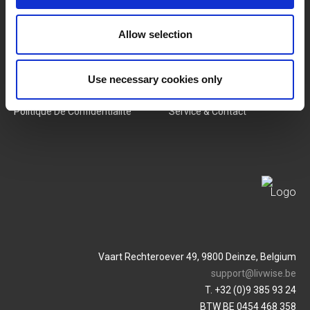
Nouveaux Produits
Offres D'emploi
Allow selection
SERVICES
MY LIVWISE-PRO LOGIN
Conditions Générales
Login
Use necessary cookies only
Politique De Confidentialité
Service & Contact
Vaart Rechteroever 49, 9800 Deinze, Belgium
support@livwise.be
T. +32 (0)9 385 93 24
BTW BE 0454 468 358