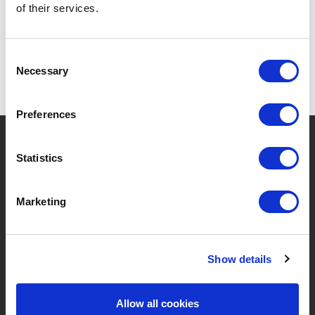
of their services.
Consent
Necessary
Selection
Preferences
?
Besoin d'aide ?
Statistics
Marketing
MARQUES & PRODUITS
À PROPOS DE LIVWISE
Marques
À Propos De Nous
Show details
Catégories
Notre Équipe
Allow all cookies