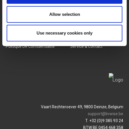
Nouveaux Produits
Offres D'emploi
Allow selection
SERVICES
MY LIVWISE-PRO LOGIN
Conditions Générales
Login
Use necessary cookies only
Politique De Confidentialité
Service & Contact
Vaart Rechteroever 49, 9800 Deinze, Belgium
support@livwise.be
T. +32 (0)9 385 93 24
BTW BE 0454 468 358