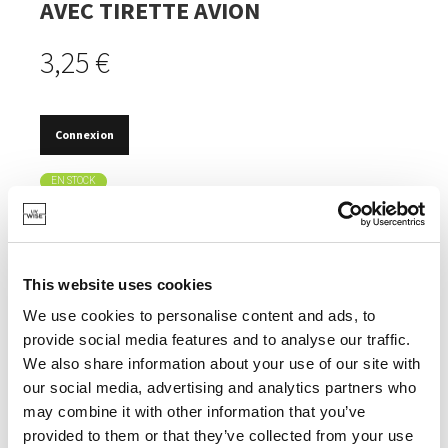
AVEC TIRETTE AVION
3,25 €
Connexion
EN STOCK
IDÉAL POUR EMPORTER DES SANDWICHS.
ALTERNATIVE RÉUTILISABLE AUX SACS EN
PLASTIQUE JETABLES.
This website uses cookies
DESIGN LUDIQUE.
We use cookies to personalise content and ads, to
provide social media features and to analyse our traffic.
We also share information about your use of our site with
our social media, advertising and analytics partners who
may combine it with other information that you’ve
SPÉCIFICATIONS
provided to them or that they’ve collected from your use