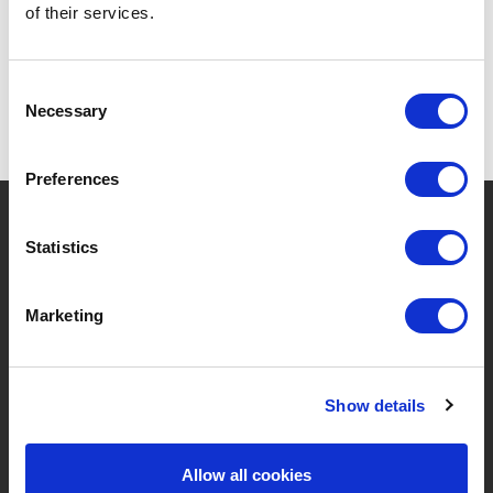
of their services.
Consent
Necessary
Selection
Preferences
?
Besoin d'aide ?
Statistics
Marketing
MARQUES & PRODUITS
À PROPOS DE LIVWISE
Marques
À Propos De Nous
Show details
Catégories
Notre Équipe
Allow all cookies