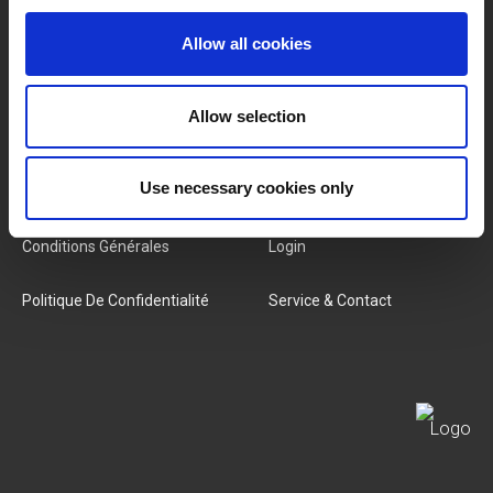
Marques
À Propos De Nous
Allow all cookies
Catégories
Notre Équipe
Allow selection
Nouveaux Produits
Offres D'emploi
SERVICES
Use necessary cookies only
MY LIVWISE-PRO LOGIN
Conditions Générales
Login
Politique De Confidentialité
Service & Contact