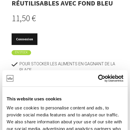
RÉUTILISABLES AVEC FOND BLEU
11,50 €
Connexion
EN STOCK
POUR STOCKER LES ALIMENTS EN GAGNANT DE LA
PLACE.
IDÉAL ÉGALEMENT POUR RANGER DES
COSMÉTIQUES OU DES ACCESSOIRES DE BUREAU.
FORMAT IDÉAL POUR LE VOYAGE.
This website uses cookies
FERMETURE ÉTANCHE.
We use cookies to personalise content and ads, to
provide social media features and to analyse our traffic.
ALTERNATIVE RÉUTILISABLE AUX SACS EN
We also share information about your use of our site with
PLASTIQUE JETABLES.
our social media, advertising and analytics partners who